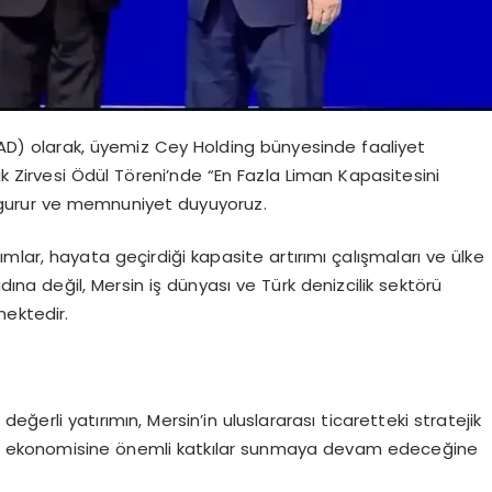
SİAD) olarak, üyemiz Cey Holding bünyesinde faaliyet
ik Zirvesi Ödül Töreni’nde “En Fazla Liman Kapasitesini
gurur ve memnuniyet duyuyoruz.
rımlar, hayata geçirdiği kapasite artırımı çalışmaları ve ülke
dına değil, Mersin iş dünyası ve Türk denizcilik sektörü
mektedir.
 değerli yatırımın, Mersin’in uluslararası ticaretteki stratejik
 ekonomisine önemli katkılar sunmaya devam edeceğine