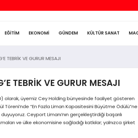
EĞİTİM
EKONOMİ
GÜNDEM
KÜLTÜR SANAT
MAG
’E TEBRİK VE GURUR MESAJI
’E TEBRİK VE GURUR MESAJI
İAD) olarak, üyemiz Cey Holding bünyesinde faaliyet gösteren
 Ödül Töreni’nde “En Fazla Liman Kapasitesini Büyütme Ödülü”ne
uyuyoruz. Ceyport Limanı’nın gerçekleştirdiği başarılı
şmaları ve ülke ekonomisine sağladığı katkılar; yalnızca şirket