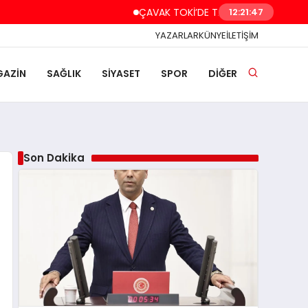
ÇAVAK TOKİ’DE TAPU VE ANAHTAR TESLİMİN
12:21:48
YAZARLAR
KÜNYE
İLETİŞİM
AZİN
SAĞLIK
SİYASET
SPOR
DİĞER
Son Dakika