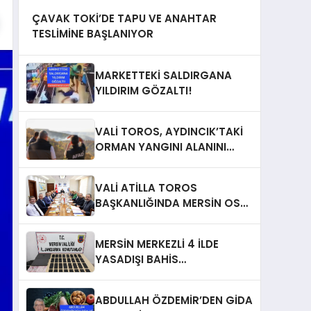
ÇAVAK TOKİ’DE TAPU VE ANAHTAR
TESLİMİNE BAŞLANIYOR
MARKETTEKİ SALDIRGANA
YILDIRIM GÖZALTI!
VALİ TOROS, AYDINCIK’TAKİ
ORMAN YANGINI ALANINI
İNCELEDİ
VALİ ATİLLA TOROS
BAŞKANLIĞINDA MERSİN OSB
MÜTEŞEBBİS HEYETİ TOPLANDI
MERSİN MERKEZLİ 4 İLDE
YASADIŞI BAHİS
OPERASYONU: 21 GÖZALTI
ABDULLAH ÖZDEMİR’DEN GİDA