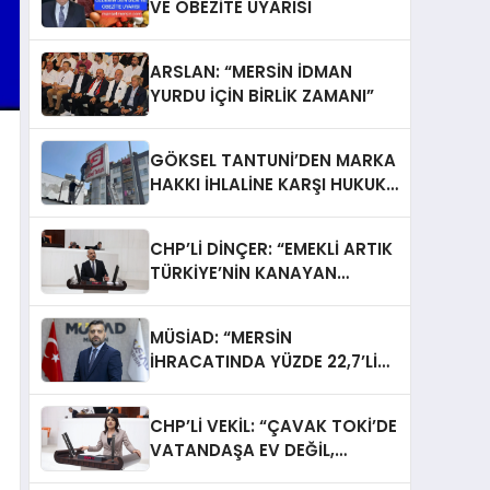
VE OBEZİTE UYARISI
ARSLAN: “MERSİN İDMAN
YURDU İÇİN BİRLİK ZAMANI”
GÖKSEL TANTUNİ’DEN MARKA
HAKKI İHLALİNE KARŞI HUKUKİ
MÜCADELE: TABELALAR YARGI
KARARIYLA İNDİRİLDİ
CHP’Lİ DİNÇER: “EMEKLİ ARTIK
TÜRKİYE’NİN KANAYAN
YARASI”
MÜSİAD: “MERSİN
İHRACATINDA YÜZDE 22,7’LİK
SIÇRAMA”
CHP’Lİ VEKİL: “ÇAVAK TOKİ’DE
VATANDAŞA EV DEĞİL,
MAĞDURİYET TESLİM