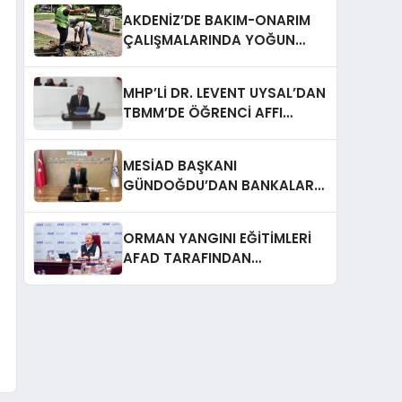
EDİLİYOR”
AKDENİZ’DE BAKIM-ONARIM
ÇALIŞMALARINDA YOĞUN
TEMPO
MHP’Lİ DR. LEVENT UYSAL’DAN
TBMM’DE ÖĞRENCİ AFFI
ÇAĞRISI
MESİAD BAŞKANI
GÜNDOĞDU’DAN BANKALARA
ÇAĞRI: ​”ÜRETENİ YAŞATMAK,
TÜRKİYE EKONOMİSİNİ
ORMAN YANGINI EĞİTİMLERİ
YAŞATMAKTIR”
AFAD TARAFINDAN
DEĞERLENDİRİLDİ