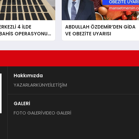
RKEZLİ 4 İLDE
ABDULLAH ÖZDEMİR’DEN GİDA
 BAHİS OPERASYONU:
VE OBEZİTE UYARISI
I
Hakkımızda
YAZARLAR
KÜNYE
İLETİŞİM
GALERİ
FOTO GALERİ
VIDEO GALERİ