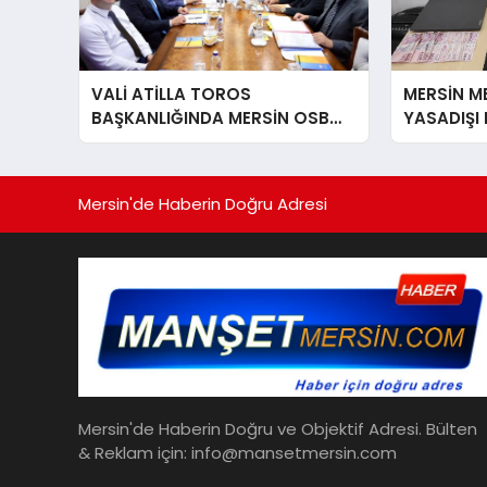
VALİ ATİLLA TOROS
MERSİN ME
BAŞKANLIĞINDA MERSİN OSB
YASADIŞI
MÜTEŞEBBİS HEYETİ TOPLANDI
21 GÖZALT
Mersin'de Haberin Doğru Adresi
Mersin'de Haberin Doğru ve Objektif Adresi. Bülten
& Reklam için: info@mansetmersin.com