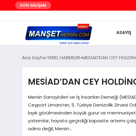
SON GELİŞME
ASAYİŞ
Ana Sayfa
YEREL HABERLER
MESİAD’DAN CEY HOLDİNG
MESİAD’DAN CEY HOLDİNG
Mersin Sanayicileri ve İş İnsanları Derneği (MES
Ceyport Limanı’nın, 5. Türkiye Denizcilik Zirvesi
layık görülmesinden büyük gurur ve memnuniyet d
yatırımlar, hayata geçirdiği kapasite artırımı çalı
adına değil, Mersin…