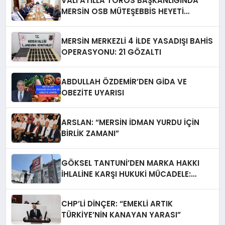
VALİ ATİLLA TOROS BAŞKANLIĞINDA
MERSİN OSB MÜTEŞEBBİS HEYETİ
TOPLANDI
MERSİN MERKEZLİ 4 İLDE YASADIŞI BAHİS
OPERASYONU: 21 GÖZALTI
ABDULLAH ÖZDEMİR’DEN GİDA VE
OBEZİTE UYARISI
ARSLAN: “MERSİN İDMAN YURDU İÇİN
BİRLİK ZAMANI”
GÖKSEL TANTUNİ’DEN MARKA HAKKI
İHLALİNE KARŞI HUKUKİ MÜCADELE:
TABELALAR YARGI KARARIYLA İNDİRİLDİ
CHP’Lİ DİNÇER: “EMEKLİ ARTIK
TÜRKİYE’NİN KANAYAN YARASI”