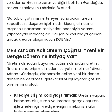
ve ödeme zincirine zarar verdiğini belirten Gündoğdu,
mevcut tabloyu şu sözlerle özetledi:
​”Bu tablo; yatırımını erteleyen sanayicidir, üretim
kapasitesini düşüren işletmedir. Sipariş almasına
rağmen finansman maliyetleri nedeniyle yatırım
yapamayan ihracatçıdır. Çalışanını korumaya çalışan
ancak krediye ulaşamayan KOBİ’dir.”
​MESİAD’dan Acil Önlem Çağrısı: “Yeni Bir
Denge Dönemine İhtiyaç Var”
​”Üretim olmadan büyüme, yatırım olmadan üretim,
finansmana erişim olmadan ise yatırım olmaz” diyen
Adnan Gündoğdu, ekonomide acilen yeni bir denge
dönemine geçilmesi gerektiğini vurgulayarak çözüm
önerilerini sıraladı:
Krediye Erişim Kolaylaştırılmalı:
Üretim yapan,
istihdam oluşturan ve ihracat gerçekleştiren
işletmeler için krediye erişim mekanizmaları
hızla devreye alınmalıdır.