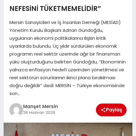
GÜNDEM
NEFESİNİ TÜKETMEMELİDİR”
​Mersin Sanayicileri ve İş İnsanları Derneği (MESİAD)
KÜLTÜR SANAT
Yönetim Kurulu Başkanı Adnan Gündoğdu,
uygulanan ekonomi politikalarına ilişkin kritik
uyarılarda bulundu. Üç yıldır sürdürülen ekonomik
MAGAZİN
programın reel sektör üzerinde ağır bir finansman
yükü oluşturduğunu belirten Gündoğdu, “Ekonominin
yalnızca enflasyon hedefi üzerinden yönetilmesi ve
SAĞLIK
reel sektörün sorunlarının ikinci plana bırakılması
doğru değildir” dedi. ​MERSİN – Türkiye ekonomisinde
son…
SİYASET
Manşet Mersin
Paylaş
26 Haziran 2026
SPOR