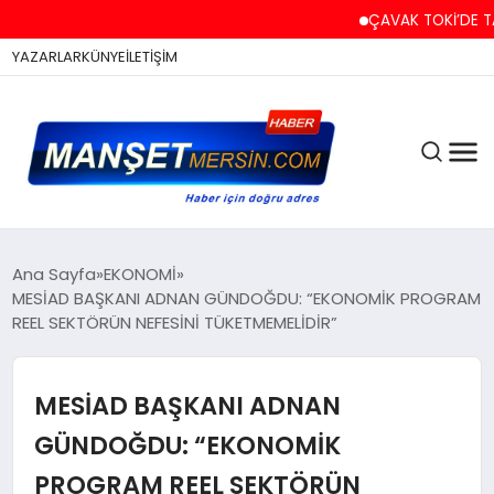
ÇAVAK TOKİ’DE TAPU VE
YAZARLAR
KÜNYE
İLETİŞİM
ASAYİŞ
Ana Sayfa
EKONOMİ
MESİAD BAŞKANI ADNAN GÜNDOĞDU: “EKONOMİK PROGRAM
REEL SEKTÖRÜN NEFESİNİ TÜKETMEMELİDİR”
EĞİTİM
MESİAD BAŞKANI ADNAN
EKONOMİ
GÜNDOĞDU: “EKONOMİK
PROGRAM REEL SEKTÖRÜN