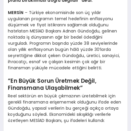
plana bırakılması doğru değildir” dedi.
MERSİN
– Türkiye ekonomisinde son üç yıldır
uygulanan programın temel hedefinin enflasyonu
düşürmek ve fiyat istikrarını sağlamak olduğunu
hatırlatan MESİAD Başkanı Adnan Gündoğdu, gelinen
noktada iş dünyasının ağır bir bedel ödediğini
vurguladı. Programın başında yüzde 38 seviyelerinde
olan yıllık enflasyonun bugün hâlâ yüzde 30’larda
seyrettiğine dikkat çeken Gündoğdu, üretici, sanayici,
ihracatçı, esnaf ve çalışan kesimin çok ağır bir
finansman yüküyle mücadele ettiğini belirtti.
​”En Büyük Sorun Üretmek Değil,
Finansmana Ulaşabilmek”
​Reel sektörün en büyük çıkmazının üretebilmek için
gerekli finansmana erişememek olduğunu ifade eden
Gündoğdu, yapısal verilerin bu gerçeği açıkça ortaya
koyduğunu söyledi. Ekonomideki sıkışıklığı verilerle
özetleyen MESİAD Başkanı, şu ifadeleri kullandı: