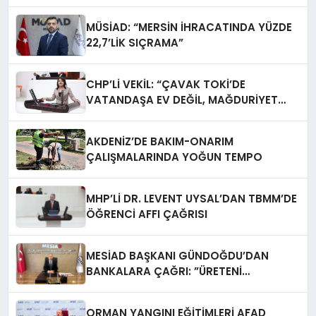
MÜSİAD: “MERSİN İHRACATINDA YÜZDE
22,7’LİK SIÇRAMA”
CHP’Lİ VEKİL: “ÇAVAK TOKİ’DE
VATANDAŞA EV DEĞİL, MAĞDURİYET
TESLİM EDİLİYOR”
AKDENİZ’DE BAKIM-ONARIM
ÇALIŞMALARINDA YOĞUN TEMPO
MHP’Lİ DR. LEVENT UYSAL’DAN TBMM’DE
ÖĞRENCİ AFFI ÇAĞRISI
MESİAD BAŞKANI GÜNDOĞDU’DAN
BANKALARA ÇAĞRI: ​”ÜRETENİ
YAŞATMAK, TÜRKİYE EKONOMİSİNİ
YAŞATMAKTIR”
ORMAN YANGINI EĞİTİMLERİ AFAD