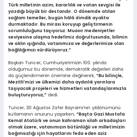
Türk milletinin azim, kararlılık ve vatan sevgisi ile
yazdığı büyük bir destandır. O dönemde atılan
sağlam temeller, bugün hâlâ dimdik ayakta
durmaktadır. Bu mirası koruyup geliştirmenin
sorumluluğunu taşıyoruz. Muasır medeniyetler
seviyesine ulaşma hedefimiz doğrultusunda, bilimin
ve aklın ışığında, vatanımıza ve değerlerimize olan
bağlılığımızı sürdürüyoruz.”
Başkan Tuncer, Cumhuriyetimizin 100. yılında
olduğumuz bu dönemde, demokratik değerleri daha
da güçlendirmenin önemine değinerek,
“Bu bilinçle,
Mezitli’mizi ve ülkemizi daha aydınlık yarınlara
taşıyacak projeleri ve hizmetleri vatandaşlarımızla
buluşturuyoruz,”
dedi.
Tuncer, 30 Ağustos Zafer Bayramı’nın yıldönümünü
kutlamanın onurunu yaşarken,
“Başta Gazi Mustafa
Kemal Atatürk ve onun kahraman silah arkadaşları
olmak üzere, vatanımızın bütünlüğü ve milletimizin
bağımsızlığı için hayatlarını feda eden aziz