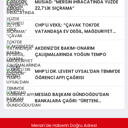
MÜSİAD: “MERSİN İHRACATINDA YÜZDE
22,7’LİK SIÇRAMA”
CHP’Lİ VEKİL: “ÇAVAK TOKİ’DE
VATANDAŞA EV DEĞİL, MAĞDURİYET
TESLİM EDİLİYOR”
AKDENİZ’DE BAKIM-ONARIM
ÇALIŞMALARINDA YOĞUN TEMPO
MHP’Lİ DR. LEVENT UYSAL’DAN TBMM’DE
ÖĞRENCİ AFFI ÇAĞRISI
MESİAD BAŞKANI GÜNDOĞDU’DAN
BANKALARA ÇAĞRI: ​”ÜRETENİ
YAŞATMAK, TÜRKİYE EKONOMİSİNİ
YAŞATMAKTIR”
Mersin'de Haberin Doğru Adresi