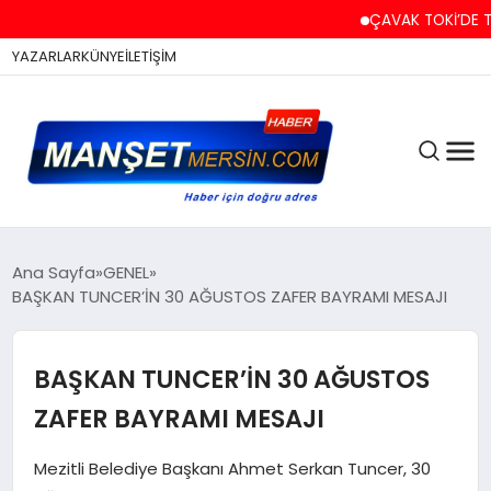
ÇAVAK TOKİ’DE TAPU 
YAZARLAR
KÜNYE
İLETİŞİM
ASAYİŞ
Ana Sayfa
GENEL
BAŞKAN TUNCER’İN 30 AĞUSTOS ZAFER BAYRAMI MESAJI
EĞİTİM
BAŞKAN TUNCER’İN 30 AĞUSTOS
ZAFER BAYRAMI MESAJI
EKONOMİ
Mezitli Belediye Başkanı Ahmet Serkan Tuncer, 30