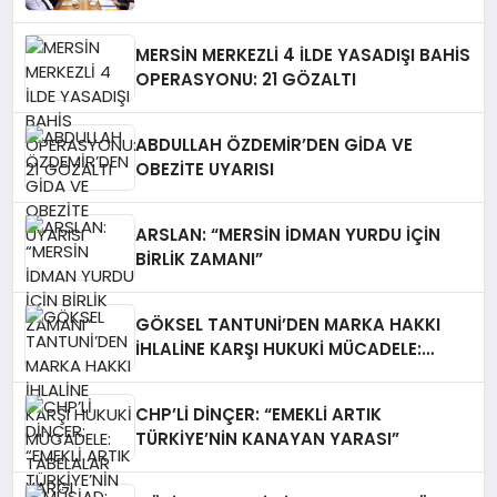
TOPLANDI
MERSİN MERKEZLİ 4 İLDE YASADIŞI BAHİS
OPERASYONU: 21 GÖZALTI
ABDULLAH ÖZDEMİR’DEN GİDA VE
OBEZİTE UYARISI
ARSLAN: “MERSİN İDMAN YURDU İÇİN
BİRLİK ZAMANI”
GÖKSEL TANTUNİ’DEN MARKA HAKKI
İHLALİNE KARŞI HUKUKİ MÜCADELE:
TABELALAR YARGI KARARIYLA İNDİRİLDİ
CHP’Lİ DİNÇER: “EMEKLİ ARTIK
TÜRKİYE’NİN KANAYAN YARASI”