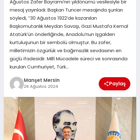
Ağustos Zafer Bayramı’nın yıldönümü vesilesiyle bir
GÜNDEM
mesaj yayınladı. Başkan Tuncer mesajında şunları
söyledi, “30 Ağustos 1922’de kazanılan
Başkomutanlık Meydan Savaşı, Gazi Mustafa Kemal
KÜLTÜR SANAT
Atatürk’ün önderliğinde, Anadolu’nun işgalden
kurtuluşunun bir sembolü olmuştur. Bu zafer,
milletimizin özgürlük ve bağımsızlık sevdasının en
MAGAZİN
güçlü ifadesidir. Millî Mücadele süreci ve sonrasında
kurulan Cumhuriyet, Türk…
SAĞLIK
Manşet Mersin
Paylaş
29 Ağustos 2024
SİYASET
SPOR