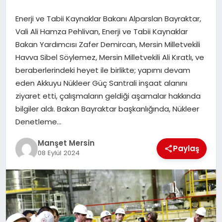
GÜNDEM
Enerji ve Tabii Kaynaklar Bakanı Alparslan Bayraktar,
Vali Ali Hamza Pehlivan, Enerji ve Tabii Kaynaklar
Bakan Yardımcısı Zafer Demircan, Mersin Milletvekili
KÜLTÜR SANAT
Havva Sibel Söylemez, Mersin Milletvekili Ali Kıratlı, ve
beraberlerindeki heyet ile birlikte; yapımı devam
eden Akkuyu Nükleer Güç Santrali inşaat alanını
MAGAZİN
ziyaret etti, çalışmaların geldiği aşamalar hakkında
bilgiler aldı. Bakan Bayraktar başkanlığında, Nükleer
SAĞLIK
Denetleme…
Manşet Mersin
Paylaş
08 Eylül 2024
SİYASET
SPOR