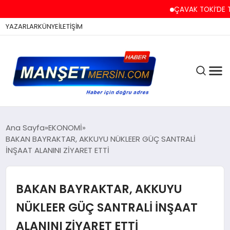
ÇAVAK TOKİ’DE TAPU V
YAZARLAR
KÜNYE
İLETİŞİM
ASAYİŞ
Ana Sayfa
EKONOMİ
BAKAN BAYRAKTAR, AKKUYU NÜKLEER GÜÇ SANTRALİ
İNŞAAT ALANINI ZİYARET ETTİ
EĞİTİM
BAKAN BAYRAKTAR, AKKUYU
EKONOMİ
NÜKLEER GÜÇ SANTRALİ İNŞAAT
ALANINI ZİYARET ETTİ