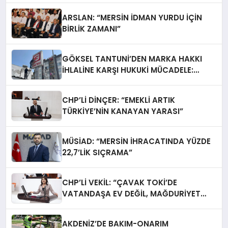
ARSLAN: “MERSİN İDMAN YURDU İÇİN
BİRLİK ZAMANI”
GÖKSEL TANTUNİ’DEN MARKA HAKKI
İHLALİNE KARŞI HUKUKİ MÜCADELE:
TABELALAR YARGI KARARIYLA İNDİRİLDİ
CHP’Lİ DİNÇER: “EMEKLİ ARTIK
TÜRKİYE’NİN KANAYAN YARASI”
MÜSİAD: “MERSİN İHRACATINDA YÜZDE
22,7’LİK SIÇRAMA”
CHP’Lİ VEKİL: “ÇAVAK TOKİ’DE
VATANDAŞA EV DEĞİL, MAĞDURİYET
TESLİM EDİLİYOR”
AKDENİZ’DE BAKIM-ONARIM