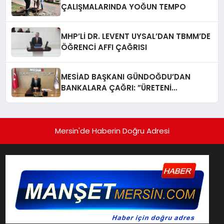
ÇALIŞMALARINDA YOĞUN TEMPO
MHP’Lİ DR. LEVENT UYSAL’DAN TBMM’DE
ÖĞRENCİ AFFI ÇAĞRISI
MESİAD BAŞKANI GÜNDOĞDU’DAN
BANKALARA ÇAĞRI: ​”ÜRETENİ
YAŞATMAK, TÜRKİYE EKONOMİSİNİ
YAŞATMAKTIR”
Mersin'de Haberin Doğru Adresi