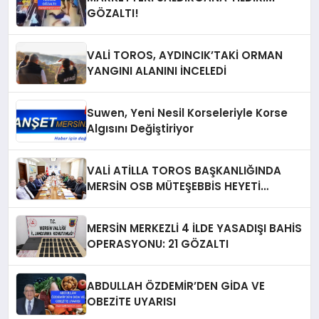
GÖZALTI!
VALİ TOROS, AYDINCIK’TAKİ ORMAN
YANGINI ALANINI İNCELEDİ
Suwen, Yeni Nesil Korseleriyle Korse
Algısını Değiştiriyor
VALİ ATİLLA TOROS BAŞKANLIĞINDA
MERSİN OSB MÜTEŞEBBİS HEYETİ
TOPLANDI
MERSİN MERKEZLİ 4 İLDE YASADIŞI BAHİS
OPERASYONU: 21 GÖZALTI
ABDULLAH ÖZDEMİR’DEN GİDA VE
OBEZİTE UYARISI