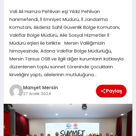
GÜNDEM
Vali Ali Hamza Pehlivan eşi Yıldız Pehlivan
hanımefendi, İl Emniyet Müdürü, İl Jandarma
Komutanı, Akdeniz Sahil Güvenlik Bölge Komutanı,
KÜLTÜR SANAT
Vakıflar Bölge Müdürü, Aile Sosyal Hizmetler İl
Müdürü eşleri ile birlikte Mersin Valiliğimizin
himayesinde, Adana Vakıflar Bölge Müdürlüğü,
MAGAZİN
Mersin Tarsus OSB ve ilgili diğer kurumların katkısıyla
düzenlenen toplu sünnet töreninde çocukların
SAĞLIK
kirveliğini yaptı, ailelerinin mutluluğuna…
Manşet Mersin
Paylaş
27 Aralık 2024
SİYASET
SPOR