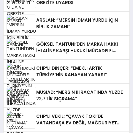
OBEZİTE UYARISI
ARSLAN: “MERSİN İDMAN YURDU İÇİN
BİRLİK ZAMANI”
GÖKSEL TANTUNİ’DEN MARKA HAKKI
İHLALİNE KARŞI HUKUKİ MÜCADELE:
TABELALAR YARGI KARARIYLA İNDİRİLDİ
CHP’Lİ DİNÇER: “EMEKLİ ARTIK
TÜRKİYE’NİN KANAYAN YARASI”
MÜSİAD: “MERSİN İHRACATINDA YÜZDE
22,7’LİK SIÇRAMA”
CHP’Lİ VEKİL: “ÇAVAK TOKİ’DE
VATANDAŞA EV DEĞİL, MAĞDURİYET
TESLİM EDİLİYOR”