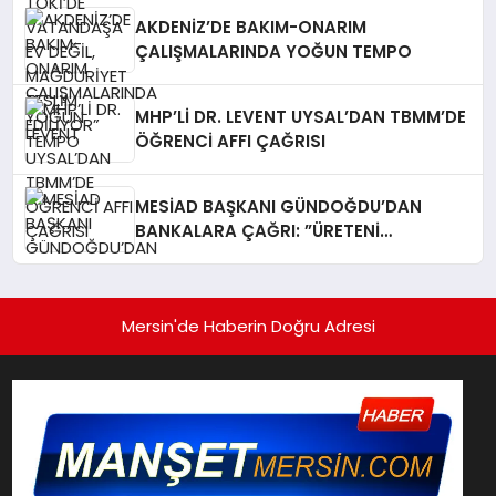
AKDENİZ’DE BAKIM-ONARIM
ÇALIŞMALARINDA YOĞUN TEMPO
MHP’Lİ DR. LEVENT UYSAL’DAN TBMM’DE
ÖĞRENCİ AFFI ÇAĞRISI
MESİAD BAŞKANI GÜNDOĞDU’DAN
BANKALARA ÇAĞRI: ​”ÜRETENİ
YAŞATMAK, TÜRKİYE EKONOMİSİNİ
YAŞATMAKTIR”
Mersin'de Haberin Doğru Adresi