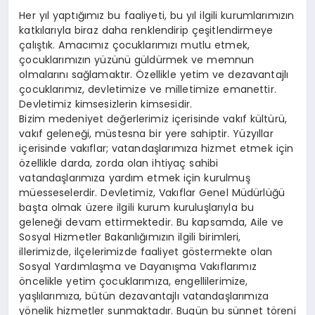
Her yıl yaptığımız bu faaliyeti, bu yıl ilgili kurumlarımızın
katkılarıyla biraz daha renklendirip çeşitlendirmeye
çalıştık. Amacımız çocuklarımızı mutlu etmek,
çocuklarımızın yüzünü güldürmek ve memnun
olmalarını sağlamaktır. Özellikle yetim ve dezavantajlı
çocuklarımız, devletimize ve milletimize emanettir.
Devletimiz kimsesizlerin kimsesidir.
Bizim medeniyet değerlerimiz içerisinde vakıf kültürü,
vakıf geleneği, müstesna bir yere sahiptir. Yüzyıllar
içerisinde vakıflar; vatandaşlarımıza hizmet etmek için
özellikle darda, zorda olan ihtiyaç sahibi
vatandaşlarımıza yardım etmek için kurulmuş
müesseselerdir. Devletimiz, Vakıflar Genel Müdürlüğü
başta olmak üzere ilgili kurum kuruluşlarıyla bu
geleneği devam ettirmektedir. Bu kapsamda, Aile ve
Sosyal Hizmetler Bakanlığımızın ilgili birimleri,
illerimizde, ilçelerimizde faaliyet göstermekte olan
Sosyal Yardımlaşma ve Dayanışma Vakıflarımız
öncelikle yetim çocuklarımıza, engellilerimize,
yaşlılarımıza, bütün dezavantajlı vatandaşlarımıza
yönelik hizmetler sunmaktadır. Bugün bu sünnet töreni