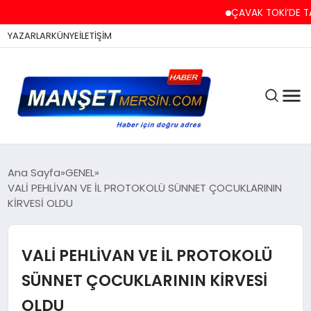
ÇAVAK TOKİ’DE TAPU VE
YAZARLAR
KÜNYE
İLETİŞİM
ASAYİŞ
Ana Sayfa
GENEL
VALİ PEHLİVAN VE İL PROTOKOLÜ SÜNNET ÇOCUKLARININ
KİRVESİ OLDU
EĞİTİM
VALİ PEHLİVAN VE İL PROTOKOLÜ
EKONOMİ
SÜNNET ÇOCUKLARININ KİRVESİ
OLDU