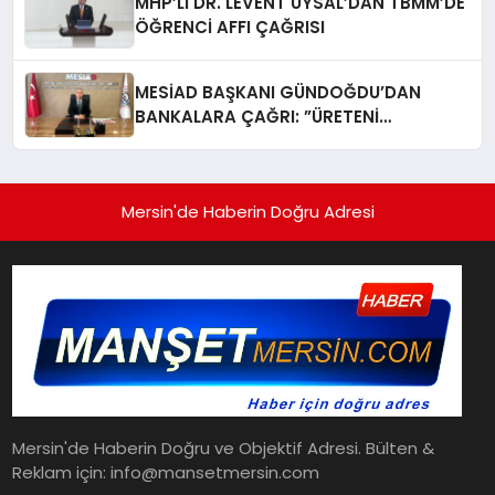
MHP’Lİ DR. LEVENT UYSAL’DAN TBMM’DE
ÖĞRENCİ AFFI ÇAĞRISI
MESİAD BAŞKANI GÜNDOĞDU’DAN
BANKALARA ÇAĞRI: ​”ÜRETENİ
YAŞATMAK, TÜRKİYE EKONOMİSİNİ
YAŞATMAKTIR”
Mersin'de Haberin Doğru Adresi
Mersin'de Haberin Doğru ve Objektif Adresi. Bülten &
Reklam için: info@mansetmersin.com