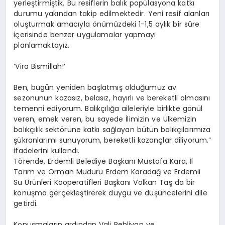
yerleştirmiştik. Bu resiflerin balık popülasyona katkı
durumu yakından takip edilmektedir. Yeni resif alanları
oluşturmak amacıyla önümüzdeki 1-1,5 aylık bir süre
içerisinde benzer uygulamalar yapmayı
planlamaktayız.
‘Vira Bismillah!’
Ben, bugün yeniden başlatmış olduğumuz av
sezonunun kazasız, belasız, hayırlı ve bereketli olmasını
temenni ediyorum. Balıkçılığa aileleriyle birlikte gönül
veren, emek veren, bu sayede İlimizin ve Ülkemizin
balıkçılık sektörüne katkı sağlayan bütün balıkçılarımıza
şükranlarımı sunuyorum, bereketli kazançlar diliyorum.”
ifadelerini kullandı.
Törende, Erdemli Belediye Başkanı Mustafa Kara, İl
Tarım ve Orman Müdürü Erdem Karadağ ve Erdemli
Su Ürünleri Kooperatifleri Başkanı Volkan Taş da bir
konuşma gerçekleştirerek duygu ve düşüncelerini dile
getirdi.
Konuşmaların ardından Vali Pehlivan ve