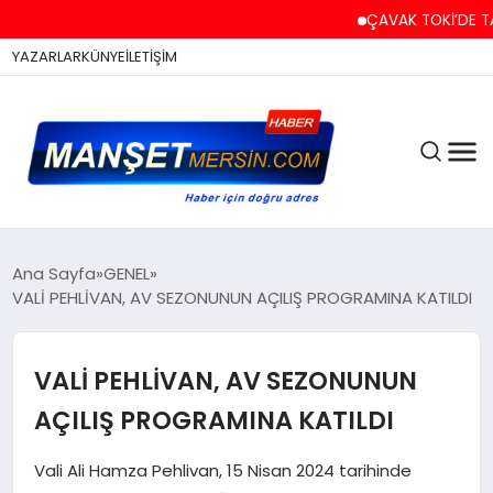
ÇAVAK TOKİ’DE TAPU VE 
YAZARLAR
KÜNYE
İLETİŞİM
ASAYİŞ
Ana Sayfa
GENEL
VALİ PEHLİVAN, AV SEZONUNUN AÇILIŞ PROGRAMINA KATILDI
EĞİTİM
VALİ PEHLİVAN, AV SEZONUNUN
AÇILIŞ PROGRAMINA KATILDI
EKONOMİ
Vali Ali Hamza Pehlivan, 15 Nisan 2024 tarihinde