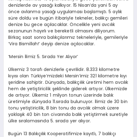
denizlerde av yasağı kalkıyor. 15 Nisan’da yani 5 ay
önce avlanma yasağı uygulaması başlamıştı. 5 aylık
süre doldu ve bugün itibariyle tekneler, balıkçı gemileri
denize bu gece açılacaklar. Öncelikle yeni avcılık
sezonunun hayırlı ve bereketli olmasını diliyorum.
Birkaç saat sonra balıkçılarımız tekneleriyle, gemileriyle
‘Vira Bismillah!’ deyip denize açılacaklar.
‘Mersin İlimiz 5. Sırada Yer Alıyor’
Ülkemiz 3 tarafı denizlerle çevrilidir. 8.333 kilometre
kıyısı olan Türkiye’mizdeki Mersin’imiz 321 kilometre kıyı
şeridine sahiptir. Dünyada, balıkçılık üretimi hem avcılık
hem de yetiştiricilik şeklinde giderek artıyor. Ülkemizde
de artıyor. Ülkemiz 1 milyon tonun üzerinde balık
üretimiyle dünyada 11.sırada bulunuyor. İlimiz de 30 bin
tonu yetiştiricilik, 8 bin tonu da avcılık olmak üzere
yaklaşık 40 bin ton civarında balık yetiştirmek suretiyle
ülke sıralamasında 5. sırada yer alıyor.
Bugün 13 Balıkçılık Kooperatifimize kayıtlı, 7 balıkçı