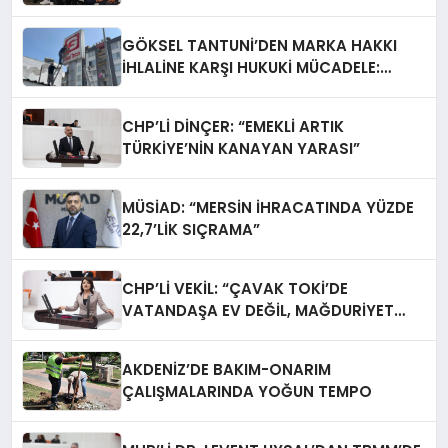
GÖKSEL TANTUNİ’DEN MARKA HAKKI
İHLALİNE KARŞI HUKUKİ MÜCADELE:
TABELALAR YARGI KARARIYLA İNDİRİLDİ
CHP’Lİ DİNÇER: “EMEKLİ ARTIK
TÜRKİYE’NİN KANAYAN YARASI”
MÜSİAD: “MERSİN İHRACATINDA YÜZDE
22,7’LİK SIÇRAMA”
CHP’Lİ VEKİL: “ÇAVAK TOKİ’DE
VATANDAŞA EV DEĞİL, MAĞDURİYET
TESLİM EDİLİYOR”
AKDENİZ’DE BAKIM-ONARIM
ÇALIŞMALARINDA YOĞUN TEMPO