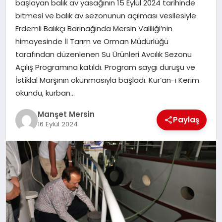
başlayan balık av yasağının 15 Eylül 2024 tarihinde
GÜNDEM
bitmesi ve balık av sezonunun açılması vesilesiyle
Erdemli Balıkçı Barınağında Mersin Valiliği’nin
himayesinde İl Tarım ve Orman Müdürlüğü
KÜLTÜR SANAT
tarafından düzenlenen Su Ürünleri Avcılık Sezonu
Açılış Programına katıldı. Program saygı duruşu ve
İstiklal Marşının okunmasıyla başladı. Kur’an-ı Kerim
MAGAZİN
okundu, kurban…
Manşet Mersin
Paylaş
SAĞLIK
16 Eylül 2024
SİYASET
SPOR