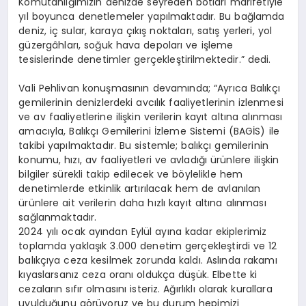
Komutanlığımızın denizde seyreden botları marifetiyle
yıl boyunca denetlemeler yapılmaktadır. Bu bağlamda
deniz, iç sular, karaya çıkış noktaları, satış yerleri, yol
güzergâhları, soğuk hava depoları ve işleme
tesislerinde denetimler gerçekleştirilmektedir.” dedi.
Vali Pehlivan konuşmasının devamında; “Ayrıca Balıkçı
gemilerinin denizlerdeki avcılık faaliyetlerinin izlenmesi
ve av faaliyetlerine ilişkin verilerin kayıt altına alınması
amacıyla, Balıkçı Gemilerini İzleme Sistemi (BAGİS) ile
takibi yapılmaktadır. Bu sistemle; balıkçı gemilerinin
konumu, hızı, av faaliyetleri ve avladığı ürünlere ilişkin
bilgiler sürekli takip edilecek ve böylelikle hem
denetimlerde etkinlik artırılacak hem de avlanılan
ürünlere ait verilerin daha hızlı kayıt altına alınması
sağlanmaktadır.
2024 yılı ocak ayından Eylül ayına kadar ekiplerimiz
toplamda yaklaşık 3.000 denetim gerçekleştirdi ve 12
balıkçıya ceza kesilmek zorunda kaldı. Aslında rakamı
kıyaslarsanız ceza oranı oldukça düşük. Elbette ki
cezaların sıfır olmasını isteriz. Ağırlıklı olarak kurallara
uyulduğunu görüyoruz ve bu durum hepimizi