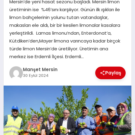
Mersin’de yeni hasat sezonu başladı. Mersin limon
GÜNDEM
üretiminin ise %46’sını karşılıyor. Günün ilk ışıkları ile
limon bahçelerinin yolunu tutan vatandaşlar,
makasları ele aldı, bir bir kesilen limonalar kasalara
KÜLTÜR SANAT
yerleştirildi. Lamas limonu’ndan, Enterdonat’a,
Kütdiken’den,Mayer limona varıncaya kadar birçok
türde limon Mersin’de üretiliyor. Üretimin ana
MAGAZİN
merkez ise Erdemli İlçesi. Erdemli…
Manşet Mersin
Paylaş
SAĞLIK
30 Eylül 2024
SİYASET
SPOR