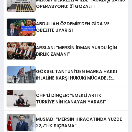
OPERASYONU: 21 GÖZALTI
ABDULLAH ÖZDEMİR’DEN GİDA VE
OBEZİTE UYARISI
ARSLAN: “MERSİN İDMAN YURDU İÇİN
BİRLİK ZAMANI”
GÖKSEL TANTUNİ’DEN MARKA HAKKI
İHLALİNE KARŞI HUKUKİ MÜCADELE:
TABELALAR YARGI KARARIYLA İNDİRİLDİ
CHP’Lİ DİNÇER: “EMEKLİ ARTIK
TÜRKİYE’NİN KANAYAN YARASI”
MÜSİAD: “MERSİN İHRACATINDA YÜZDE
22,7’LİK SIÇRAMA”