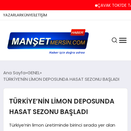
ÇAVAK TOKİ’DE TAPU V
YAZARLAR
KÜNYE
İLETİŞİM
ASAYİŞ
Ana Sayfa
GENEL
TÜRKİYE’NİN LİMON DEPOSUNDA HASAT SEZONU BAŞLADI
EĞİTİM
TÜRKİYE’NİN LİMON DEPOSUNDA
HASAT SEZONU BAŞLADI
EKONOMİ
Türkiye’nin limon üretiminde birinci sırada yer alan