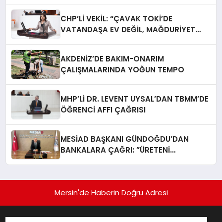
CHP’Lİ VEKİL: “ÇAVAK TOKİ’DE
VATANDAŞA EV DEĞİL, MAĞDURİYET
TESLİM EDİLİYOR”
AKDENİZ’DE BAKIM-ONARIM
ÇALIŞMALARINDA YOĞUN TEMPO
MHP’Lİ DR. LEVENT UYSAL’DAN TBMM’DE
ÖĞRENCİ AFFI ÇAĞRISI
MESİAD BAŞKANI GÜNDOĞDU’DAN
BANKALARA ÇAĞRI: ​”ÜRETENİ
YAŞATMAK, TÜRKİYE EKONOMİSİNİ
YAŞATMAKTIR”
Mersin'de Haberin Doğru Adresi