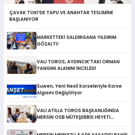
ÇAVAK TOKİ’DE TAPU VE ANAHTAR TESLİMİNE
BAŞLANIYOR
MARKETTEKİ SALDIRGANA YILDIRIM
GÖZALTI!
VALİ TOROS, AYDINCIK’TAKİ ORMAN
YANGINI ALANINI İNCELEDİ
Suwen, Yeni Nesil Korseleriyle Korse
Algısını Değiştiriyor
VALİ ATİLLA TOROS BAŞKANLIĞINDA
MERSİN OSB MÜTEŞEBBİS HEYETİ
TOPLANDI
MERSİN MERKEZLİ 4 İLDE YASADIŞI BAHİS