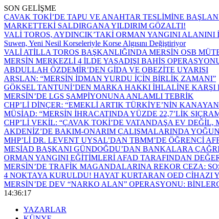
SON GELİŞME
ÇAVAK TOKİ’DE TAPU VE ANAHTAR TESLİMİNE BAŞLA
MARKETTEKİ SALDIRGANA YILDIRIM GÖZALTI!
VALİ TOROS, AYDINCIK’TAKİ ORMAN YANGINI ALANINI 
Suwen, Yeni Nesil Korseleriyle Korse Algısını Değiştiriyor
VALİ ATİLLA TOROS BAŞKANLIĞINDA MERSİN OSB MÜT
MERSİN MERKEZLİ 4 İLDE YASADIŞI BAHİS OPERASYONU
ABDULLAH ÖZDEMİR’DEN GİDA VE OBEZİTE UYARISI
ARSLAN: “MERSİN İDMAN YURDU İÇİN BİRLİK ZAMANI”
GÖKSEL TANTUNİ’DEN MARKA HAKKI İHLALİNE KARŞI 
MERSİN’DE LGS ŞAMPİYONUNA ANLAMLI TEBRİK
CHP’Lİ DİNÇER: “EMEKLİ ARTIK TÜRKİYE’NİN KANAYAN
MÜSİAD: “MERSİN İHRACATINDA YÜZDE 22,7’LİK SIÇRA
CHP’Lİ VEKİL: “ÇAVAK TOKİ’DE VATANDAŞA EV DEĞİL
AKDENİZ’DE BAKIM-ONARIM ÇALIŞMALARINDA YOĞU
MHP’Lİ DR. LEVENT UYSAL’DAN TBMM’DE ÖĞRENCİ AFF
MESİAD BAŞKANI GÜNDOĞDU’DAN BANKALARA ÇAĞRI: 
ORMAN YANGINI EĞİTİMLERİ AFAD TARAFINDAN DEĞE
MERSİN’DE TRAFİK MAGANDALARINA REKOR CEZA: SO
4 NOKTAYA KURULDU! HAYAT KURTARAN OED CİHAZI Y
MERSİN’DE DEV “NARKO ALAN” OPERASYONU: BİNLER
14:36:18
YAZARLAR
KÜNYE