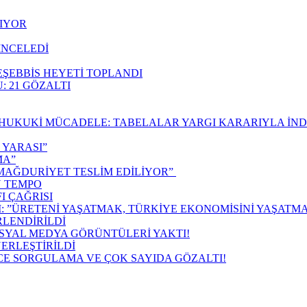
NIYOR
İNCELEDİ
EŞEBBİS HEYETİ TOPLANDI
: 21 GÖZALTI
HUKUKİ MÜCADELE: TABELALAR YARGI KARARIYLA İND
 YARASI”
MA”
, MAĞDURİYET TESLİM EDİLİYOR”
N TEMPO
I ÇAĞRISI
​”ÜRETENİ YAŞATMAK, TÜRKİYE EKONOMİSİNİ YAŞATMA
RLENDİRİLDİ
SYAL MEDYA GÖRÜNTÜLERİ YAKTI!
ERLEŞTİRİLDİ
CE SORGULAMA VE ÇOK SAYIDA GÖZALTI!