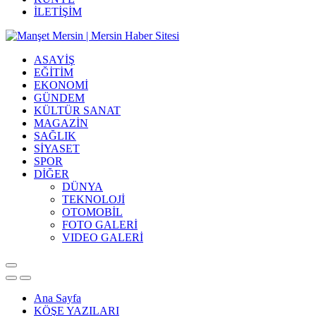
İLETİŞİM
ASAYİŞ
EĞİTİM
EKONOMİ
GÜNDEM
KÜLTÜR SANAT
MAGAZİN
SAĞLIK
SİYASET
SPOR
DİĞER
DÜNYA
TEKNOLOJİ
OTOMOBİL
FOTO GALERİ
VIDEO GALERİ
Ana Sayfa
KÖŞE YAZILARI