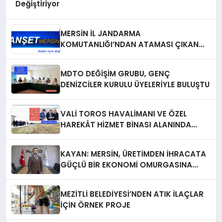
Değiştiriyor
MERSİN İL JANDARMA
KOMUTANLIĞI’NDAN ATAMASI ÇIKAN
PERSONELE VEDA PROGRAMI
MDTO DEĞİŞİM GRUBU, GENÇ
DENİZCİLER KURULU ÜYELERİYLE BULUŞTU
VALİ TOROS HAVALİMANI VE ÖZEL
HAREKÂT HİZMET BİNASI ALANINDA
İNCELEMELERDE BULUNDU
KAYAN: MERSİN, ÜRETİMDEN İHRACATA
GÜÇLÜ BİR EKONOMİ OMURGASINA
SAHİP
MEZİTLİ BELEDİYESİ’NDEN ATIK İLAÇLAR
İÇİN ÖRNEK PROJE