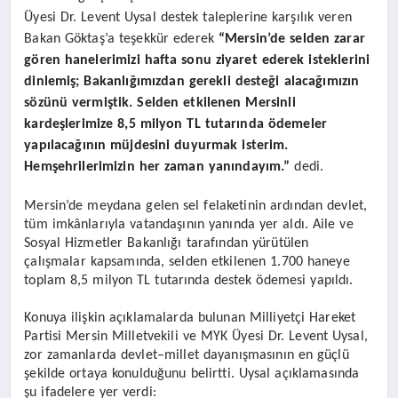
Üyesi Dr. Levent Uysal destek taleplerine karşılık veren
Bakan Göktaş’a teşekkür ederek
“Mersin’de selden zarar
gören hanelerimizi hafta sonu ziyaret ederek isteklerini
dinlemiş; Bakanlığımızdan gerekli desteği alacağımızın
sözünü vermiştik. Selden etkilenen Mersinli
kardeşlerimize 8,5 milyon TL tutarında ödemeler
yapılacağının müjdesini duyurmak isterim.
Hemşehrilerimizin her zaman yanındayım.”
dedi.
Mersin’de meydana gelen sel felaketinin ardından devlet,
tüm imkânlarıyla vatandaşının yanında yer aldı. Aile ve
Sosyal Hizmetler Bakanlığı tarafından yürütülen
çalışmalar kapsamında, selden etkilenen 1.700 haneye
toplam 8,5 milyon TL tutarında destek ödemesi yapıldı.
Konuya ilişkin açıklamalarda bulunan Milliyetçi Hareket
Partisi Mersin Milletvekili ve MYK Üyesi Dr. Levent Uysal,
zor zamanlarda devlet–millet dayanışmasının en güçlü
şekilde ortaya konulduğunu belirtti. Uysal açıklamasında
şu ifadelere yer verdi: