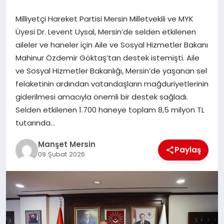
GÜNDEM
Milliyetçi Hareket Partisi Mersin Milletvekili ve MYK
Üyesi Dr. Levent Uysal, Mersin’de selden etkilenen
aileler ve haneler için Aile ve Sosyal Hizmetler Bakanı
KÜLTÜR SANAT
Mahinur Özdemir Göktaş’tan destek istemişti. Aile
ve Sosyal Hizmetler Bakanlığı, Mersin’de yaşanan sel
felaketinin ardından vatandaşların mağduriyetlerinin
MAGAZİN
giderilmesi amacıyla önemli bir destek sağladı.
Selden etkilenen 1.700 haneye toplam 8,5 milyon TL
SAĞLIK
tutarında…
Manşet Mersin
Paylaş
09 Şubat 2026
SİYASET
SPOR