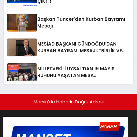
ÇIKTI!
Başkan Tuncer’den Kurban Bayramı
Mesajı
MESİAD BAŞKANI GÜNDOĞDU’DAN
KURBAN BAYRAMI MESAJI: “BİRLİK VE
BERABERLİKLE GELECEĞE DAHA GÜÇLÜ
İLERLİYORUZ”
MİLLETVEKİLİ UYSAL’DAN 19 MAYIS
RUHUNU YAŞATAN MESAJ
Mersin'de Haberin Doğru Adresi