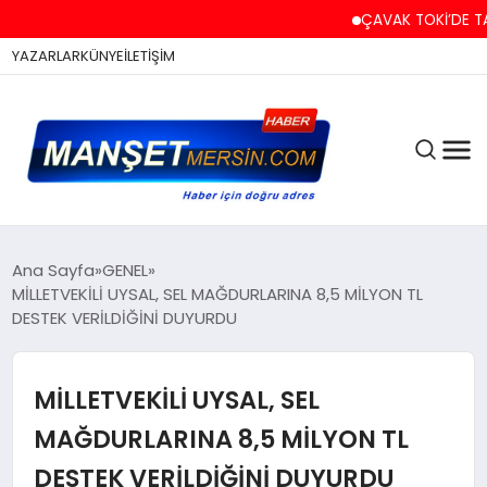
ÇAVAK TOKİ’DE TAPU VE
YAZARLAR
KÜNYE
İLETİŞİM
ASAYİŞ
Ana Sayfa
GENEL
MİLLETVEKİLİ UYSAL, SEL MAĞDURLARINA 8,5 MİLYON TL
DESTEK VERİLDİĞİNİ DUYURDU
EĞİTİM
MİLLETVEKİLİ UYSAL, SEL
EKONOMİ
MAĞDURLARINA 8,5 MİLYON TL
DESTEK VERİLDİĞİNİ DUYURDU