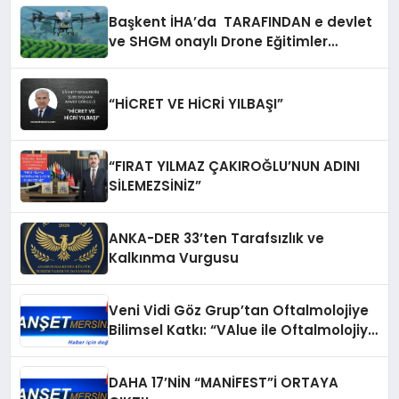
Başkent İHA’da TARAFINDAN e devlet
ve SHGM onaylı Drone Eğitimler
Başlıyor!
“HİCRET VE HİCRİ YILBAŞI”
“FIRAT YILMAZ ÇAKIROĞLU’NUN ADINI
SİLEMEZSİNİZ”
ANKA-DER 33’ten Tarafsızlık ve
Kalkınma Vurgusu
Veni Vidi Göz Grup’tan Oftalmolojiye
Bilimsel Katkı: “VAlue ile Oftalmolojiye
Değer Katıyoruz” Sempozyumu
Gerçekleştirildi
DAHA 17’NİN “MANİFEST”İ ORTAYA