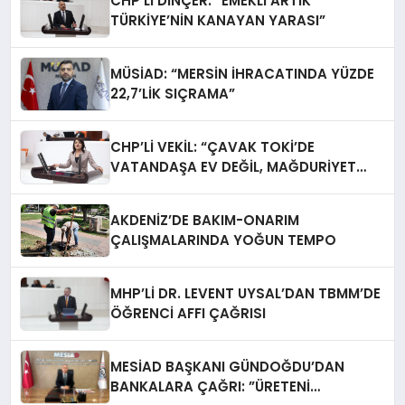
CHP’Lİ DİNÇER: “EMEKLİ ARTIK
TÜRKİYE’NİN KANAYAN YARASI”
MÜSİAD: “MERSİN İHRACATINDA YÜZDE
22,7’LİK SIÇRAMA”
CHP’Lİ VEKİL: “ÇAVAK TOKİ’DE
VATANDAŞA EV DEĞİL, MAĞDURİYET
TESLİM EDİLİYOR”
AKDENİZ’DE BAKIM-ONARIM
ÇALIŞMALARINDA YOĞUN TEMPO
MHP’Lİ DR. LEVENT UYSAL’DAN TBMM’DE
ÖĞRENCİ AFFI ÇAĞRISI
MESİAD BAŞKANI GÜNDOĞDU’DAN
BANKALARA ÇAĞRI: ​”ÜRETENİ