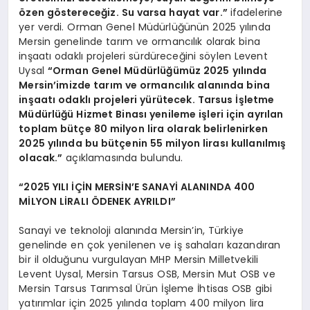
özen göstereceğiz. Su varsa hayat var.”
ifadelerine
yer verdi. Orman Genel Müdürlüğünün 2025 yılında
Mersin genelinde tarım ve ormancılık olarak bina
inşaatı odaklı projeleri sürdüreceğini söylen Levent
Uysal
“Orman Genel Müdürlüğümüz 2025 yılında
Mersin’imizde tarım ve ormancılık alanında bina
inşaatı odaklı projeleri yürütecek. Tarsus İşletme
Müdürlüğü Hizmet Binası yenileme işleri için ayrılan
toplam bütçe 80 milyon lira olarak belirlenirken
2025 yılında bu bütçenin 55 milyon lirası kullanılmış
olacak.”
açıklamasında bulundu.
“2025 YILI İÇİN MERSİN’E SANAYİ ALANINDA 400
MİLYON LİRALI ÖDENEK AYRILDI”
Sanayi ve teknoloji alanında Mersin’in, Türkiye
genelinde en çok yenilenen ve iş sahaları kazandıran
bir il olduğunu vurgulayan MHP Mersin Milletvekili
Levent Uysal, Mersin Tarsus OSB, Mersin Mut OSB ve
Mersin Tarsus Tarımsal Ürün İşleme İhtisas OSB gibi
yatırımlar için 2025 yılında toplam 400 milyon lira