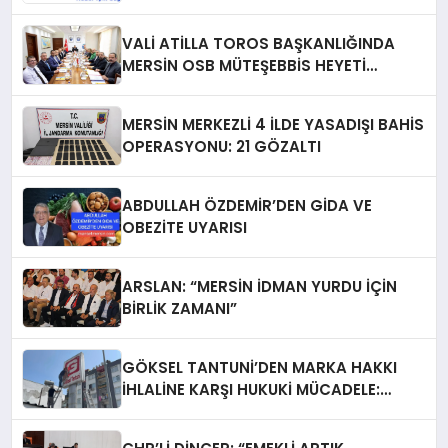
VALİ ATİLLA TOROS BAŞKANLIĞINDA
MERSİN OSB MÜTEŞEBBİS HEYETİ
TOPLANDI
MERSİN MERKEZLİ 4 İLDE YASADIŞI BAHİS
OPERASYONU: 21 GÖZALTI
ABDULLAH ÖZDEMİR’DEN GİDA VE
OBEZİTE UYARISI
ARSLAN: “MERSİN İDMAN YURDU İÇİN
BİRLİK ZAMANI”
GÖKSEL TANTUNİ’DEN MARKA HAKKI
İHLALİNE KARŞI HUKUKİ MÜCADELE:
TABELALAR YARGI KARARIYLA İNDİRİLDİ