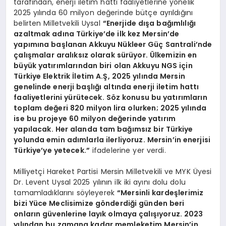
tarafından, enerji iletim hattı faaliyetlerine yönelik
2025 yılında 60 milyon değerinde bütçe ayrıldığını
belirten Milletvekili Uysal
“Enerjide dışa bağımlılığı
azaltmak adına Türkiye’de ilk kez Mersin’de
yapımına başlanan Akkuyu Nükleer Güç Santrali’nde
çalışmalar aralıksız olarak sürüyor. Ülkemizin en
büyük yatırımlarından biri olan Akkuyu NGS için
Türkiye Elektrik İletim A.Ş, 2025 yılında Mersin
genelinde enerji başlığı altında enerji iletim hattı
faaliyetlerini yürütecek. Söz konusu bu yatırımların
toplam değeri 820 milyon lira olurken; 2025 yılında
ise bu projeye 60 milyon değerinde yatırım
yapılacak. Her alanda tam bağımsız bir Türkiye
yolunda emin adımlarla ilerliyoruz. Mersin’in enerjisi
Türkiye’ye yetecek.”
ifadelerine yer verdi.
Milliyetçi Hareket Partisi Mersin Milletvekili ve MYK Üyesi
Dr. Levent Uysal 2025 yılının ilk iki ayını dolu dolu
tamamladıklarını söyleyerek
“Mersinli kardeşlerimiz
bizi Yüce Meclisimize gönderdiği günden beri
onların güvenlerine layık olmaya çalışıyoruz. 2023
yılından bu zamana kadar memleketim Mersin’in