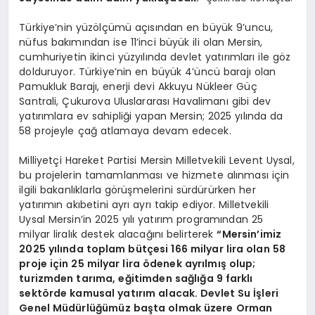
Türkiye’nin yüzölçümü açısından en büyük 9’uncu,
nüfus bakımından ise 11’inci büyük ili olan Mersin,
cumhuriyetin ikinci yüzyılında devlet yatırımları ile göz
dolduruyor. Türkiye’nin en büyük 4’üncü barajı olan
Pamukluk Barajı, enerji devi Akkuyu Nükleer Güç
Santrali, Çukurova Uluslararası Havalimanı gibi dev
yatırımlara ev sahipliği yapan Mersin; 2025 yılında da
58 projeyle çağ atlamaya devam edecek.
Milliyetçi Hareket Partisi Mersin Milletvekili Levent Uysal,
bu projelerin tamamlanması ve hizmete alınması için
ilgili bakanlıklarla görüşmelerini sürdürürken her
yatırımın akıbetini ayrı ayrı takip ediyor. Milletvekili
Uysal Mersin’in 2025 yılı yatırım programından 25
milyar liralık destek alacağını belirterek
“Mersin’imiz
2025 yılında toplam bütçesi 166 milyar lira olan 58
proje için 25 milyar lira ödenek ayrılmış olup;
turizmden tarıma, eğitimden sağlığa 9 farklı
sektörde kamusal yatırım alacak. Devlet Su İşleri
Genel Müdürlüğümüz başta olmak üzere Orman