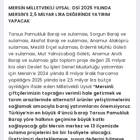
MERSİN MİLLETVEKİLİ UYSAL: DSİ 2025 YILINDA
MERSİN’E 2,5 MİLYAR LİRA DEĞERİNDE YATIRIM
YAPACAK
Tarsus Pamukluk Barajı ve sulaması, Sorgun Barajı ve
sulaması, Aksıfat Barajı ve sulaması, Anamur Alaköprü
sulaması, Mezitli Erçel sulaması, Erdemli Mühlü Göleti
ve sulaması, Mut Yalnızcabağ Göleti, Anamur Anıtlı
Barajı ve sulaması gibi toplam proje değeri 25 milyar
lira olan Devlet Su İşleri Genel Müdürlüğü yatırımları
için Mersin’e 2024 yılında 8 milyar liralık harcama
yapıldığını 2025 yılında ise 2,5 milyar lira bütçe
ayrıldığını ifade eden Milletvekili Uysal
“Mersinli
çiftçilerimizin toprağını verimli hale getirmek ve
tarım arazilerinde alternatif ürünler yetiştirmelerini
sağlamak amacıyla baraj yatırımlarını önemsiyoruz.
Türkiye’nin en büyük 4’üncü barajı Tarsus Pamukluk
Barajı yöre halkının geçimine büyük katkı
sağlayacağı gibi Mersin merkez ve 13 ilçemizde
sulama projelerini bir bir faaliyete alacağız.
Üreticimizi desteklemeye, suyun değerini bilmeye