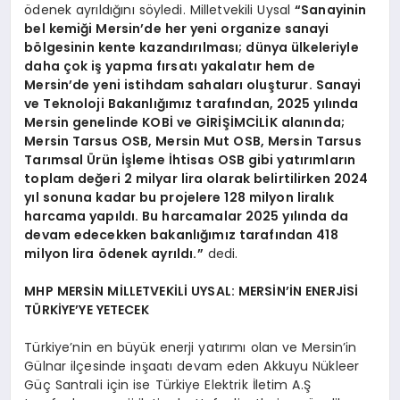
ödenek ayrıldığını söyledi. Milletvekili Uysal
“Sanayinin
bel kemiği Mersin’de her yeni organize sanayi
bölgesinin kente kazandırılması; dünya ülkeleriyle
daha çok iş yapma fırsatı yakalatır hem de
Mersin’de yeni istihdam sahaları oluşturur. Sanayi
ve Teknoloji Bakanlığımız tarafından, 2025 yılında
Mersin genelinde KOBİ ve GİRİŞİMCİLİK alanında;
Mersin Tarsus OSB, Mersin Mut OSB, Mersin Tarsus
Tarımsal Ürün İşleme İhtisas OSB gibi yatırımların
toplam değeri 2 milyar lira olarak belirtilirken 2024
yıl sonuna kadar bu projelere 128 milyon liralık
harcama yapıldı. Bu harcamalar 2025 yılında da
devam edecekken bakanlığımız tarafından 418
milyon lira ödenek ayrıldı.”
dedi.
MHP MERSİN MİLLETVEKİLİ UYSAL: MERSİN’İN ENERJİSİ
TÜRKİYE’YE YETECEK
Türkiye’nin en büyük enerji yatırımı olan ve Mersin’in
Gülnar ilçesinde inşaatı devam eden Akkuyu Nükleer
Güç Santrali için ise Türkiye Elektrik İletim A.Ş