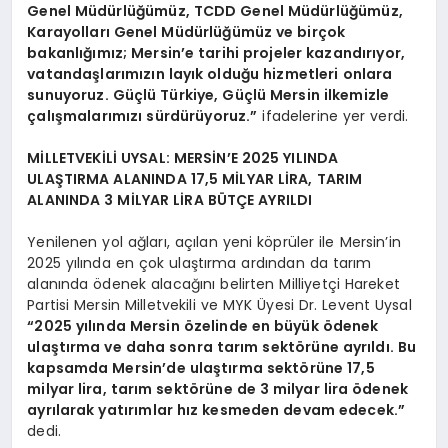
Genel Müdürlüğümüz, TCDD Genel Müdürlüğümüz,
Karayolları Genel Müdürlüğümüz ve birçok
bakanlığımız; Mersin’e tarihi projeler kazandırıyor,
vatandaşlarımızın layık olduğu hizmetleri onlara
sunuyoruz. Güçlü Türkiye, Güçlü Mersin ilkemizle
çalışmalarımızı sürdürüyoruz.”
ifadelerine yer verdi.
MİLLETVEKİLİ UYSAL: MERSİN’E 2025 YILINDA
ULAŞTIRMA ALANINDA 17,5 MİLYAR LİRA, TARIM
ALANINDA 3 MİLYAR LİRA BÜTÇE AYRILDI
Yenilenen yol ağları, açılan yeni köprüler ile Mersin’in
2025 yılında en çok ulaştırma ardından da tarım
alanında ödenek alacağını belirten Milliyetçi Hareket
Partisi Mersin Milletvekili ve MYK Üyesi Dr. Levent Uysal
“2025 yılında Mersin özelinde en büyük ödenek
ulaştırma ve daha sonra tarım sektörüne ayrıldı. Bu
kapsamda Mersin’de ulaştırma sektörüne 17,5
milyar lira, tarım sektörüne de 3 milyar lira ödenek
ayrılarak yatırımlar hız kesmeden devam edecek.”
dedi.