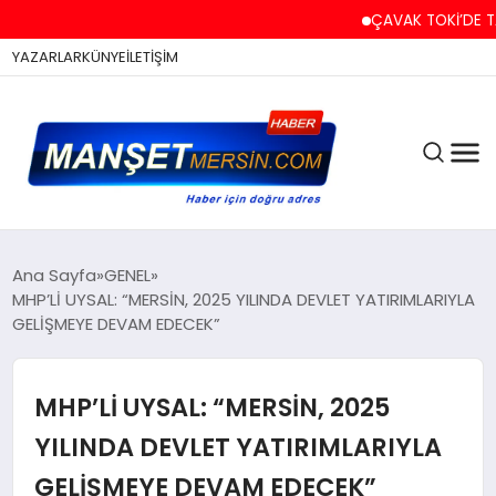
ÇAVAK TOKİ’DE TAPU VE A
YAZARLAR
KÜNYE
İLETİŞİM
ASAYİŞ
Ana Sayfa
GENEL
MHP’Lİ UYSAL: “MERSİN, 2025 YILINDA DEVLET YATIRIMLARIYLA
GELİŞMEYE DEVAM EDECEK”
EĞİTİM
MHP’Lİ UYSAL: “MERSİN, 2025
EKONOMİ
YILINDA DEVLET YATIRIMLARIYLA
GELİŞMEYE DEVAM EDECEK”