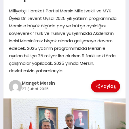
GÜNDEM
Milliyetçi Hareket Partisi Mersin Milletvekili ve MYK
Üyesi Dr. Levent Uysal 2025 yılı yatırım programında
Mersin’e büyük ölçüde pay ve bütçe ayrıldığını
KÜLTÜR SANAT
söyleyerek “Türk ve Türkiye yüzyılımızda Akdeniz’in
incisi Mersin’imiz birçok alanda gelişmeye devam
edecek. 2025 yatırım programımızda Mersin’e
MAGAZİN
ayrılan bütçe 25 milyar lira olurken 9 farklı sektörde
çalışmalar yapılacak. 2025 yılında Mersin,
SAĞLIK
devletimizin yatırımlarıyla…
Manşet Mersin
Paylaş
27 Şubat 2025
SİYASET
SPOR