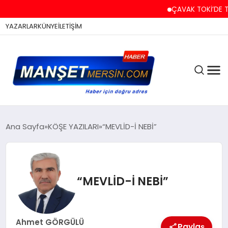
ÇAVAK TOKİ’DE TAP
YAZARLAR
KÜNYE
İLETİŞİM
ASAYİŞ
Ana Sayfa
KÖŞE YAZILARI
“MEVLİD-İ NEBİ”
EĞİTİM
“MEVLİD-İ NEBİ”
EKONOMİ
Ahmet GÖRGÜLÜ
Paylaş