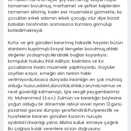
DİĞER
tamamen bozulmuş, merhamet ve şefkat kalplerden
tamamen silinmiş, kadın esir muamelesi görmekte, kız
çocukları erkek adamın erkek çocuğu olur diye bizzat
babaları tarafından acımasızca kumlara gömülüp
katledilmekteydi.
Küfür ve şirk gönülleri karartmış haksızlık hayatın bütün
alanlarını kuşatmıştı.Sosyal dengeler bozulmuş,ahlaki
değerler yozlaşmıştı.Akrabalık bağları koparılıyor,
komşuluk hukuku ihlal ediliyor, kadınlara ve kız
çocuklarına insanı muamele yapılmıyordu. Güçlüler
zayıfları eziyor, emeğin alın terinin hakkı
verilmiyordu.Kısaca dünyada insanlığın en çok muhtaç
olduğu huzur,adalet,dürüstlük,ahlak,can,mal,namus ve
nesil güvenliği kalmamıştı, İşte sevgili peygamberimiz
Hz. Muhammed (S.a.v) Zulmün ve karanlığın böylesine
yoğun olduğu bir dönemde rebiul-evvel ayının 12.günü
pazartesi gecesi dünyayı şereflendirdi.Putperestlik ve
hurafelerle kararan gönülleri Kuran’ın nuruyla
aydınlattı.İnsanlığı yalnız Allaha kulluk etmeye çağırdı.
Bu çağrıya kulak verenlere sözün doğrusunu