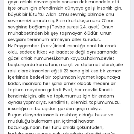
gayri ahlaki davranışlarla sonuna dek mücadele etti.
İşte onun için efendimizin dünyaya gelişi insanlık için,
büyük bir lütuftu. Allah ;O’nu sevmiş; bizimde onu
sevmemizi emretmiş, Bizim kurtuluşumuzu O’nun
sevgisine bağlamış.(Tevbe suresi 24. ayet) Onun
muhabbetinden bir şey taşımayan ölüdür. Onun
sevgisini terennüm etmeyen diller kurudur..
Hz Peygamber (s.a.v.)ideal insanlığa canlı bir örnek
oldu, sadece itikat ve ibadette değil aynı zamanda
güzel ahlak numunesi,kanun koyucu,hakim,devlet
başkanı,ordu komutanı, mürşit ve diplomat olarak,aile
reisi olarak insanları eğitti 23 sene gibi kısa bir zaman
içerisinde bedevi bir toplumdan kıyamet kopuncaya
kadar, insanlara her şahsı örnek olacak medeni bir
toplum meydana getirdi. Evet; her mevlid Kandili
kendimiz için, aile ve toplumumuz için bir endam
aynası yapmalıyız. Kendimizi, ailemizi, toplumumuzu,
insanlığımızı bu açıdan gözden geçirmeliyiz.
Bugün dünyada insanlık muhtaç olduğu huzur ve
mutluluğu bulamamıştır, İçtimai hayatın
bozukluğundan, her türlü ahlaki çöküntüden,
kurtulmanın yegane yolu alemlerin efendisi sav.’ın