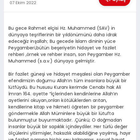
07 Ekim 2022
GÜNDEM
Bu gece Rahmet elçisi Hz. Muhammed (SAV) in
KÜLTÜR SANAT
dünyaya teşriflerinin bir yıldönümünü daha idrak
edeceğiz inşallah; Bu gecede İslam dininin yüce
Peygamberi,bütün beşeriyetin hidayet ve fazilet
MAGAZİN
rehberi ,örnek ve rehber insan, son Peygamber Hz.
Muhammed (s.a.v.) dünyaya gelmiştir.
Bir fazilet güneşi ve hidayet meşalesi olan Peygamber
SAĞLIK
efendimizin doğumu Allah’ın tüm insanlara büyük bir
lütfüydü. Bu hususu Kuranı kerimde Cenabı hak Ali
İmran 164. ayette “İçlerinden kendinlerine Allah’ın
SİYASET
ayetlerini okuyan,onları kötülüklerden arıtan,
kendilerine kitap ve hikmeti öğreten bir peygamber
göndermekle Allah Müminlere büyük bir lütufta
bulunmuştur buyurmaktadır. .Çünkü; O doğmadan
SPOR
insanlar büyük bir sapıklık içindeydiler. Her türlü değer
ölçülerini yitirmişler, haksızlık alabildiğine yayılmış, hayır
ve fazilet namına hiçbir şey kalmamış, sosyal hayat