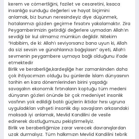
kerem ve cömertliğini, fazilet ve cesaretini, kısaca
insanlığa sunduğu değerleri ve hayat biçimini
anlamak, biz bunun neresindeyiz diye düşünmek,
hatalarımızı gözden geçirme fırsatını yakalamaktır. Zira
Peygamberimizin getirdiği değerlere uymadan Allah’ın
sevdiği bir kul olmamız mümkün değildir. Nitekim
“Habibim, de ki: Allah’ı seviyorsanız bana uyun ki, Allah
da sizi sevsin ve günahlarınızı bağışlasın” ayeti, Allah’ı
sevmenin peygambere uymaya bağlı olduğunu ifade
etmektedir
Birlik ve beraberliğe,kardeşliğe her zamankinden daha
çok ihtiyacımızın olduğu bu günlerde İslam dünyasının
tarihin en kara dönemlerinden birini yaşadığı
savaşalrın ekonomik fırtınaların koptuğu tüm medeni
dünyanın gözleri önünde bir çok medeniyet insanlık
vasfının yok edildiği batılı güçlerin iktidar hırsı ugruna
uyguladıkları vahşeti insanlık dışı savaşların arkasındaki
maksadı iyi anlamak, Mevlid Kandilini de vesile
edinerek dostluğumuzu pekiştirmeliyiz.
Birlik ve beraberliğimize zarar verecek davranışlardan
uzak durmalıyız. Tüm halkımızın Mevlid Kandilini tebrik