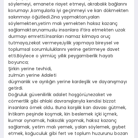
söylemeyi, emanete riayet etmeyi, akrabalık bağlarını
korumayı ,komşularla iyi geçinmeyi ve kan dökmekten
sakınmayı öğütledi.Zina yapmaktan,yalan
söylemekten,yetim malı yemekten haksız kazanç
sağlamaktan,namuslu insanlara iftira etmekten uzak
durmayı emretti.İnsanları namaz kılmaya oruç
tutmaya,zekat vermeye,iyilik yapmaya bireysel ve
toplumsal sorumluluklarını yerine getirmeye davet
etti.Böylece o yirmiüç yıllık peygamberlik hayatı
boyunca;
Şirkin yerine tevhidi,
zulmün yerine Adaleti
düşmanlık ve ayrılığın yerine kardeşlik ve dayanışmayı
getirdi.
Doğruluk güvenilirlik adalet hoşgörü,nezaket ve
cömertlik gibi ahlaki davranışlarıyla kendisi bizzat
insanlara örnek oldu. Buna karşılık kan davası gütmek,
İntikam peşinde koşmak, kin beslemek içki içmek,
kumar oynamak, haksızlık yapmak, haksız kazanç
sağlamak, yetim malı yemek, yalan söylemek, gıybet
etmek, koğuculuk gibi fert ve toplum huzurunu bozan