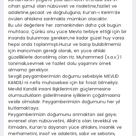
cihan şümul olan nübüvvet ve risaletine,fazilet ve
adaletine,şecaat ve doğruluğuna, Kur’an-ı Kerim’de
övülen ahlakına sarılmakla mümkün olacaktır.
Bu ulvi değerlere her zamankinden daha çok bugün
muhtacız. Çünkü onu yüce Mevla terbiye ettiği için bir
insanda bulunması gereken,ne kadar güzel huy varsa
hepsi onda toplanmıştı.Huzur ve barışı bulabilmemiz
için inancımızın gereği olarak, en yüce ahlaki
güzelliklerle donatılmış olan Hz. Muhammed (s.a.v.)’i
tanımak,sevmek ve fazilet dolu yaşamını örnek
almamız gerekiyor.
Sevgili peygamberimizin doğumu sebebiyle MEVLİD
KANDİLİ ni nefis muhasebesi için bir fırsat bilmeliyiz.
Mevlid Kandili insani ilişkilerimizin güçlenmesine
olumsuzlukların giderilmesine iyiliklerin çoğalmasına
vesile olmalıdır. Peygamberimizin doğumunu her yıl
kutlamaktayız.
Peygamberimizin doğumunu anmaktan asıl gaye;
evrensel olan nübüvvetini, Allah’a olan tevekkül ve
itimadını, Kur’an’a dayanan yüce ahlakını, insanlık ve
merhametini, insaf ve adaletini, sabır ve sebatını,