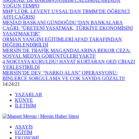
AKDENİZ’DE BAKIM-ONARIM ÇALIŞMALARINDA
YOĞUN TEMPO
MHP’Lİ DR. LEVENT UYSAL’DAN TBMM’DE ÖĞRENCİ
AFFI ÇAĞRISI
MESİAD BAŞKANI GÜNDOĞDU’DAN BANKALARA
ÇAĞRI: ​”ÜRETENİ YAŞATMAK, TÜRKİYE EKONOMİSİNİ
YAŞATMAKTIR”
ORMAN YANGINI EĞİTİMLERİ AFAD TARAFINDAN
DEĞERLENDİRİLDİ
MERSİN’DE TRAFİK MAGANDALARINA REKOR CEZA:
SOSYAL MEDYA GÖRÜNTÜLERİ YAKTI!
4 NOKTAYA KURULDU! HAYAT KURTARAN OED CİHAZI
YERLEŞTİRİLDİ
MERSİN’DE DEV “NARKO ALAN” OPERASYONU:
BİNLERCE SORGULAMA VE ÇOK SAYIDA GÖZALTI!
14:24:21
YAZARLAR
KÜNYE
İLETİŞİM
ASAYİŞ
EĞİTİM
EKONOMİ