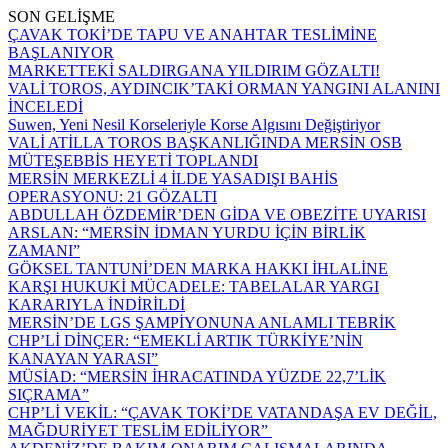
SON GELİŞME
ÇAVAK TOKİ’DE TAPU VE ANAHTAR TESLİMİNE
BAŞLANIYOR
MARKETTEKİ SALDIRGANA YILDIRIM GÖZALTI!
VALİ TOROS, AYDINCIK’TAKİ ORMAN YANGINI ALANINI
İNCELEDİ
Suwen, Yeni Nesil Korseleriyle Korse Algısını Değiştiriyor
VALİ ATİLLA TOROS BAŞKANLIĞINDA MERSİN OSB
MÜTEŞEBBİS HEYETİ TOPLANDI
MERSİN MERKEZLİ 4 İLDE YASADIŞI BAHİS
OPERASYONU: 21 GÖZALTI
ABDULLAH ÖZDEMİR’DEN GİDA VE OBEZİTE UYARISI
ARSLAN: “MERSİN İDMAN YURDU İÇİN BİRLİK
ZAMANI”
GÖKSEL TANTUNİ’DEN MARKA HAKKI İHLALİNE
KARŞI HUKUKİ MÜCADELE: TABELALAR YARGI
KARARIYLA İNDİRİLDİ
MERSİN’DE LGS ŞAMPİYONUNA ANLAMLI TEBRİK
CHP’Lİ DİNÇER: “EMEKLİ ARTIK TÜRKİYE’NİN
KANAYAN YARASI”
MÜSİAD: “MERSİN İHRACATINDA YÜZDE 22,7’LİK
SIÇRAMA”
CHP’Lİ VEKİL: “ÇAVAK TOKİ’DE VATANDAŞA EV DEĞİL,
MAĞDURİYET TESLİM EDİLİYOR”