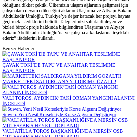
olduğuna dikkat çektik. Ülkemizin ulaşım ağlarının gelişmesi için
çalışmalara devam edileceğini aktaran Ulaştırma ve Altyapı Bakanı
Abdulkadir Uraloğlu, Türkiye’ye değer katacak her projeyi hayata
geçirmek istediklerini belirtti. Taleplerimizi sabırla dinleyen ve
bizleri birçok proje hakkında bilgilendiren Ulaştırma ve Altyapı
Bakanı Abdülkadir Uraloğlu’na ve çalışma arkadaşlarına teşekkür
ederiz” ifadelerini kullandı.
Benzer Haberler
ÇAVAK TOKİ’DE TAPU VE ANAHTAR TESLİMİNE
BAŞLANIYOR
MARKETTEKİ SALDIRGANA YILDIRIM GÖZALTI!
VALİ TOROS, AYDINCIK’TAKİ ORMAN YANGINI ALANINI
İNCELEDİ
Suwen, Yeni Nesil Korseleriyle Korse Algısını Değiştiriyor
VALİ ATİLLA TOROS BAŞKANLIĞINDA MERSİN OSB
MÜTEŞEBBİS HEYETİ TOPLANDI