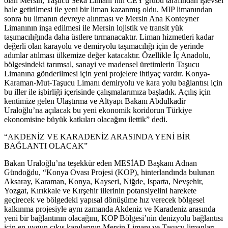
olan Mersin, Taşucu Seka Limanı’nın CEY grubu tarafından işlevsel
hale getirilmesi ile yeni bir liman kazanmış oldu. MIP limanından
sonra bu limanın devreye alınması ve Mersin Ana Konteyner
Limanının inşa edilmesi ile Mersin lojistik ve transit yük
taşımacılığında daha üstlere tırmanacaktır. Liman hizmetleri kadar
değerli olan karayolu ve demiryolu taşımacılığı için de yerinde
adımlar atılması ülkemize değer katacaktır. Özellikle İç Anadolu,
bölgesindeki tarımsal, sanayi ve madensel üretimlerin Taşucu
Limanına gönderilmesi için yeni projelere ihtiyaç vardır. Konya-
Karaman-Mut-Taşucu Limanı demiryolu ve kara yolu bağlantısı için
bu iller ile işbirliği içerisinde çalışmalarımıza başladık. Açılış için
kentimize gelen Ulaştırma ve Altyapı Bakanı Abdulkadir
Uraloğlu’na açılacak bu yeni ekonomik koridorun Türkiye
ekonomisine büyük katkıları olacağını ilettik” dedi.
“AKDENİZ VE KARADENİZ ARASINDA YENİ BİR
BAĞLANTI OLACAK”
Bakan Uraloğlu’na teşekkür eden MESİAD Başkanı Adnan
Gündoğdu, “Konya Ovası Projesi (KOP), hinterlandında bulunan
Aksaray, Karaman, Konya, Kayseri, Niğde, Isparta, Nevşehir,
Yozgat, Kırıkkale ve Kırşehir illerinin potansiyelini harekete
geçirecek ve bölgedeki yapısal dönüşüme hız verecek bölgesel
kalkınma projesiyle aynı zamanda Akdeniz ve Karadeniz arasında
yeni bir bağlantının olacağını, KOP Bölgesi’nin denizyolu bağlantısı
için en uygun çıkış kapılarının Mersin Limanı ve Taşucu limanları