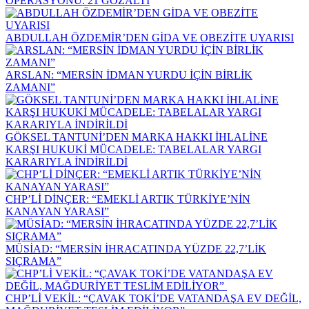
OPERASYONU: 21 GÖZALTI
ABDULLAH ÖZDEMİR’DEN GİDA VE OBEZİTE UYARISI
ARSLAN: “MERSİN İDMAN YURDU İÇİN BİRLİK
ZAMANI”
GÖKSEL TANTUNİ’DEN MARKA HAKKI İHLALİNE
KARŞI HUKUKİ MÜCADELE: TABELALAR YARGI
KARARIYLA İNDİRİLDİ
CHP’Lİ DİNÇER: “EMEKLİ ARTIK TÜRKİYE’NİN
KANAYAN YARASI”
MÜSİAD: “MERSİN İHRACATINDA YÜZDE 22,7’LİK
SIÇRAMA”
CHP’Lİ VEKİL: “ÇAVAK TOKİ’DE VATANDAŞA EV DEĞİL,