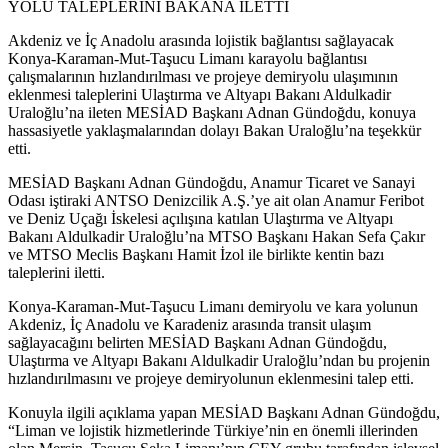
Akdeniz ve İç Anadolu arasında lojistik bağlantısı sağlayacak
Konya-Karaman-Mut-Taşucu Limanı karayolu bağlantısı
çalışmalarının hızlandırılması ve projeye demiryolu ulaşımının
eklenmesi taleplerini Ulaştırma ve Altyapı Bakanı Aldulkadir
Uraloğlu’na ileten MESİAD Başkanı Adnan Gündoğdu, konuya
hassasiyetle yaklaşmalarından dolayı Bakan Uraloğlu’na teşekkür
etti.
MESİAD Başkanı Adnan Gündoğdu, Anamur Ticaret ve Sanayi
Odası iştiraki ANTSO Denizcilik A.Ş.’ye ait olan Anamur Feribot
ve Deniz Uçağı İskelesi açılışına katılan Ulaştırma ve Altyapı
Bakanı Aldulkadir Uraloğlu’na MTSO Başkanı Hakan Sefa Çakır
ve MTSO Meclis Başkanı Hamit İzol ile birlikte kentin bazı
taleplerini iletti.
Konya-Karaman-Mut-Taşucu Limanı demiryolu ve kara yolunun
Akdeniz, İç Anadolu ve Karadeniz arasında transit ulaşım
sağlayacağını belirten MESİAD Başkanı Adnan Gündoğdu,
Ulaştırma ve Altyapı Bakanı Aldulkadir Uraloğlu’ndan bu projenin
hızlandırılmasını ve projeye demiryolunun eklenmesini talep etti.
Konuyla ilgili açıklama yapan MESİAD Başkanı Adnan Gündoğdu,
“Liman ve lojistik hizmetlerinde Türkiye’nin en önemli illerinden