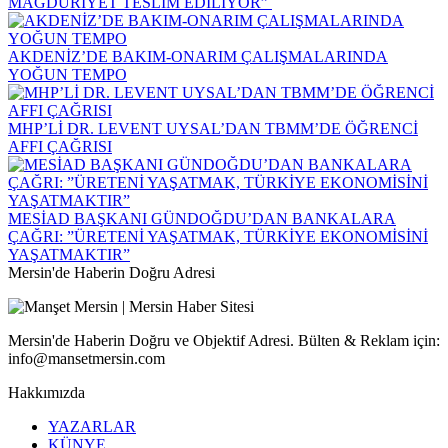
MAĞDURİYET TESLİM EDİLİYOR”
AKDENİZ’DE BAKIM-ONARIM ÇALIŞMALARINDA
YOĞUN TEMPO
MHP’Lİ DR. LEVENT UYSAL’DAN TBMM’DE ÖĞRENCİ
AFFI ÇAĞRISI
MESİAD BAŞKANI GÜNDOĞDU’DAN BANKALARA
ÇAĞRI: ​”ÜRETENİ YAŞATMAK, TÜRKİYE EKONOMİSİNİ
YAŞATMAKTIR”
Mersin'de Haberin Doğru Adresi
Mersin'de Haberin Doğru ve Objektif Adresi. Bülten & Reklam için:
info@mansetmersin.com
Hakkımızda
YAZARLAR
KÜNYE