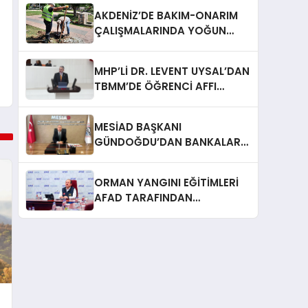
EDİLİYOR”
AKDENİZ’DE BAKIM-ONARIM
ÇALIŞMALARINDA YOĞUN
TEMPO
MHP’Lİ DR. LEVENT UYSAL’DAN
TBMM’DE ÖĞRENCİ AFFI
ÇAĞRISI
MESİAD BAŞKANI
GÜNDOĞDU’DAN BANKALARA
ÇAĞRI: ​”ÜRETENİ YAŞATMAK,
TÜRKİYE EKONOMİSİNİ
ORMAN YANGINI EĞİTİMLERİ
YAŞATMAKTIR”
AFAD TARAFINDAN
DEĞERLENDİRİLDİ