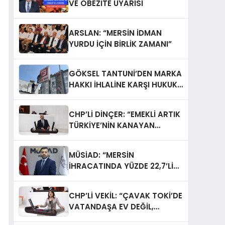
VE OBEZİTE UYARISI
ARSLAN: “MERSİN İDMAN
YURDU İÇİN BİRLİK ZAMANI”
GÖKSEL TANTUNİ’DEN MARKA
HAKKI İHLALİNE KARŞI HUKUKİ
MÜCADELE: TABELALAR YARGI
KARARIYLA İNDİRİLDİ
CHP’Lİ DİNÇER: “EMEKLİ ARTIK
TÜRKİYE’NİN KANAYAN
YARASI”
MÜSİAD: “MERSİN
İHRACATINDA YÜZDE 22,7’LİK
SIÇRAMA”
CHP’Lİ VEKİL: “ÇAVAK TOKİ’DE
VATANDAŞA EV DEĞİL,
MAĞDURİYET TESLİM