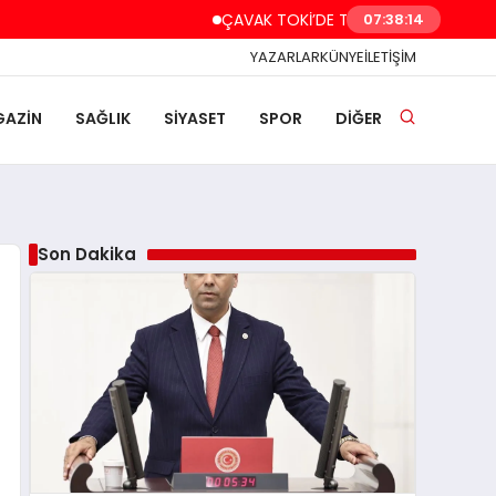
ÇAVAK TOKİ’DE TAPU VE ANAHTAR TESLİMİ
07:38:14
YAZARLAR
KÜNYE
İLETİŞİM
AZİN
SAĞLIK
SİYASET
SPOR
DİĞER
Son Dakika