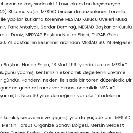
el sorunlar karşısında aktif tavır almaktan kaçınmayan
SİAD) 30’uncu yaşını MESİAD binasında düzenlenen törenle
li ile yapılan kutlama törenine MESİAD Kurucu Üyeleri Musa
r, Tarık Antalyalı, Serdar Demirağ, MESİAD Başkanlar Kurulu
hmet Deniz, MERYAP Başkanı Nesim Ekinci, TURAB Genel
0. Yıl pastasının kesiminin ardından MESİAD 30. Yıl Belgeseli
 Başkanı Hasan Engin, “3 Mart 1991 yılında kurulan MESİAD
lüğünü yapmış, kentimizin ekonomik değerlerini üretime
r gündür. Pandemi nedeni ile sade bir tören düzenledik. Bir
 günden güne artırarak var olması önemlidir. MESİAD
rmıştır. Nice 30 yıllar derneğimiz var olur.” ifadelerini
 kuruluş serüvenini ve geçmiş yıllarda yaşadıklarını MESİAD
esi, Mersin Tarsus Organize Sanayi Bölgesi, Mersin Serbest
boğazı Turizm Projesi, Çukurova Havalimanı başta olmak