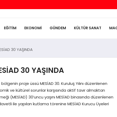
EĞİTİM
EKONOMİ
GÜNDEM
KÜLTÜR SANAT
MAG
ESİAD 30 YAŞINDA
ESİAD 30 YAŞINDA
 bölgenin proje üssü MESİAD 30. Kuruluş Yılını düzenlenen
omik ve kültürel sorunlar karşısında aktif tavır almaktan
Derneği (MESİAD) 30’uncu yaşını MESİAD binasında düzenlenen
 davetli ile yapılan kutlama törenine MESİAD Kurucu Üyeleri