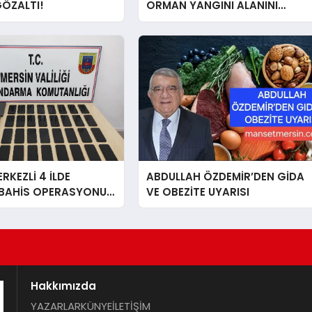
GÖZALTI!
ORMAN YANGINI ALANINI
İNCELEDİ
RKEZLİ 4 İLDE
ABDULLAH ÖZDEMİR’DEN GİDA
 BAHİS OPERASYONU:
VE OBEZİTE UYARISI
I
Hakkımızda
YAZARLAR
KÜNYE
İLETİŞİM