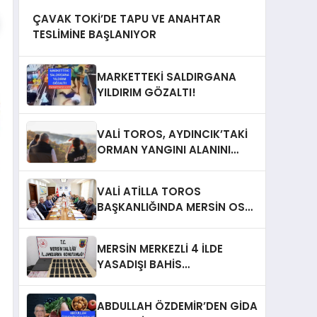
ÇAVAK TOKİ’DE TAPU VE ANAHTAR
TESLİMİNE BAŞLANIYOR
MARKETTEKİ SALDIRGANA
YILDIRIM GÖZALTI!
VALİ TOROS, AYDINCIK’TAKİ
ORMAN YANGINI ALANINI
İNCELEDİ
VALİ ATİLLA TOROS
BAŞKANLIĞINDA MERSİN OSB
MÜTEŞEBBİS HEYETİ TOPLANDI
MERSİN MERKEZLİ 4 İLDE
YASADIŞI BAHİS
OPERASYONU: 21 GÖZALTI
ABDULLAH ÖZDEMİR’DEN GİDA