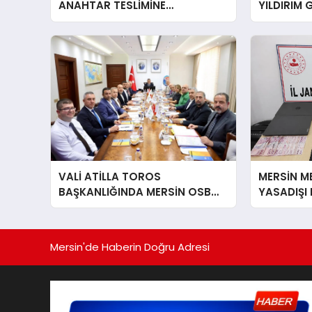
ANAHTAR TESLİMİNE
YILDIRIM 
BAŞLANIYOR
VALİ ATİLLA TOROS
MERSİN ME
BAŞKANLIĞINDA MERSİN OSB
YASADIŞI
MÜTEŞEBBİS HEYETİ TOPLANDI
21 GÖZALT
Mersin'de Haberin Doğru Adresi