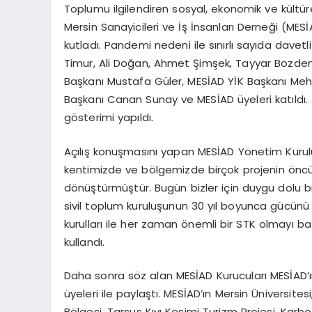
Toplumu ilgilendiren sosyal, ekonomik ve kültür
Mersin Sanayicileri ve İş İnsanları Derneği (ME
kutladı. Pandemi nedeni ile sınırlı sayıda davet
Timur, Ali Doğan, Ahmet Şimşek, Tayyar Bozdemi
Başkanı Mustafa Güler, MESİAD YİK Başkanı Me
Başkanı Canan Sunay ve MESİAD üyeleri katıldı. 3
gösterimi yapıldı.
Açılış konuşmasını yapan MESİAD Yönetim Kurulu
kentimizde ve bölgemizde birçok projenin öncü
dönüştürmüştür. Bugün bizler için duygu dolu bi
sivil toplum kuruluşunun 30 yıl boyunca gücünü
kurulları ile her zaman önemli bir STK olmayı başa
kullandı.
Daha sonra söz alan MESİAD Kurucuları MESİAD’ın
üyeleri ile paylaştı. MESİAD’ın Mersin Üniversit
Bölgesi, Tarsus Kıyı Kesimi Turizm Projesi, Kar