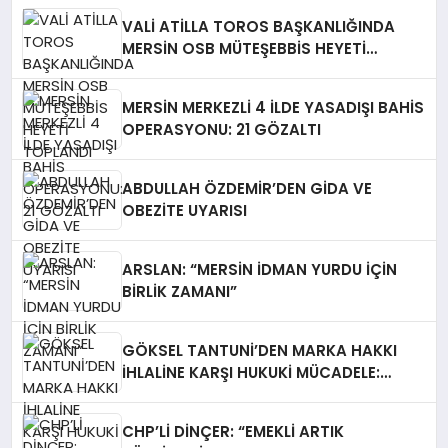
VALİ ATİLLA TOROS BAŞKANLIĞINDA
MERSİN OSB MÜTEŞEBBİS HEYETİ
TOPLANDI
MERSİN MERKEZLİ 4 İLDE YASADIŞI BAHİS
OPERASYONU: 21 GÖZALTI
ABDULLAH ÖZDEMİR’DEN GİDA VE
OBEZİTE UYARISI
ARSLAN: “MERSİN İDMAN YURDU İÇİN
BİRLİK ZAMANI”
GÖKSEL TANTUNİ’DEN MARKA HAKKI
İHLALİNE KARŞI HUKUKİ MÜCADELE:
TABELALAR YARGI KARARIYLA İNDİRİLDİ
CHP’Lİ DİNÇER: “EMEKLİ ARTIK