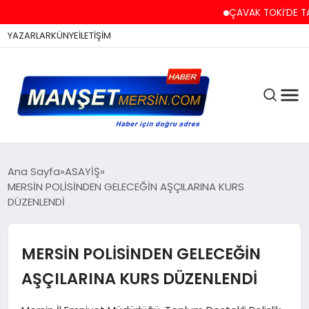
ÇAVAK TOKİ’DE TAPU 
YAZARLAR
KÜNYE
İLETİŞİM
ASAYİŞ
Ana Sayfa
ASAYİŞ
MERSİN POLİSİNDEN GELECEĞİN AŞÇILARINA KURS
DÜZENLENDİ
EĞİTİM
MERSİN POLİSİNDEN GELECEĞİN
EKONOMİ
AŞÇILARINA KURS DÜZENLENDİ