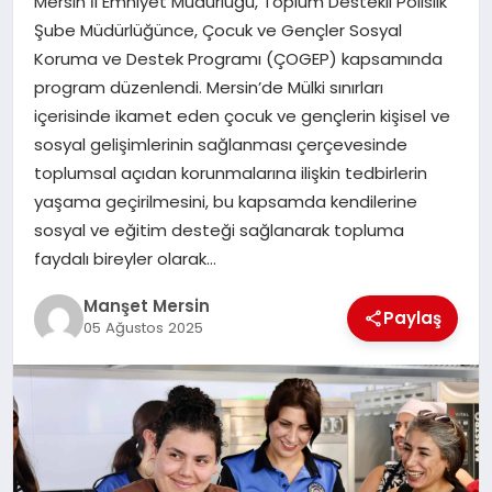
Mersin İl Emniyet Müdürlüğü, Toplum Destekli Polislik
GÜNDEM
Şube Müdürlüğünce, Çocuk ve Gençler Sosyal
Koruma ve Destek Programı (ÇOGEP) kapsamında
program düzenlendi. Mersin’de Mülki sınırları
KÜLTÜR SANAT
içerisinde ikamet eden çocuk ve gençlerin kişisel ve
sosyal gelişimlerinin sağlanması çerçevesinde
toplumsal açıdan korunmalarına ilişkin tedbirlerin
MAGAZİN
yaşama geçirilmesini, bu kapsamda kendilerine
sosyal ve eğitim desteği sağlanarak topluma
faydalı bireyler olarak…
SAĞLIK
Manşet Mersin
Paylaş
05 Ağustos 2025
SİYASET
SPOR