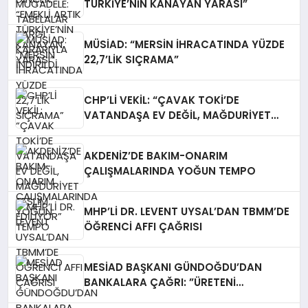
TÜRKİYE’NİN KANAYAN YARASI”
MÜSİAD: “MERSİN İHRACATINDA YÜZDE
22,7’LİK SIÇRAMA”
CHP’Lİ VEKİL: “ÇAVAK TOKİ’DE
VATANDAŞA EV DEĞİL, MAĞDURİYET
TESLİM EDİLİYOR”
AKDENİZ’DE BAKIM-ONARIM
ÇALIŞMALARINDA YOĞUN TEMPO
MHP’Lİ DR. LEVENT UYSAL’DAN TBMM’DE
ÖĞRENCİ AFFI ÇAĞRISI
MESİAD BAŞKANI GÜNDOĞDU’DAN
BANKALARA ÇAĞRI: ​”ÜRETENİ
YAŞATMAK, TÜRKİYE EKONOMİSİNİ