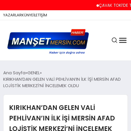
ÇAVAK TOKİ’DE TAPU VE 
YAZARLAR
KÜNYE
İLETİŞİM
ASAYİŞ
Ana Sayfa
GENEL
KIRIKHAN’DAN GELEN VALİ PEHLİVAN’IN İLK İŞİ MERSİN AFAD
LOJİSTİK MERKEZİ’Nİ İNCELEMEK OLDU
EĞİTİM
KIRIKHAN’DAN GELEN VALİ
EKONOMİ
PEHLİVAN’IN İLK İŞİ MERSİN AFAD
LOJİSTİK MERKEZİ’Nİ İNCELEMEK