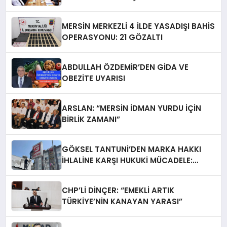
TOPLANDI
MERSİN MERKEZLİ 4 İLDE YASADIŞI BAHİS
OPERASYONU: 21 GÖZALTI
ABDULLAH ÖZDEMİR’DEN GİDA VE
OBEZİTE UYARISI
ARSLAN: “MERSİN İDMAN YURDU İÇİN
BİRLİK ZAMANI”
GÖKSEL TANTUNİ’DEN MARKA HAKKI
İHLALİNE KARŞI HUKUKİ MÜCADELE:
TABELALAR YARGI KARARIYLA İNDİRİLDİ
CHP’Lİ DİNÇER: “EMEKLİ ARTIK
TÜRKİYE’NİN KANAYAN YARASI”