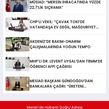
MÜSİAD: “MERSİN İHRACATINDA YÜZDE
22,7’LİK SIÇRAMA”
CHP’Lİ VEKİL: “ÇAVAK TOKİ’DE
VATANDAŞA EV DEĞİL, MAĞDURİYET
TESLİM EDİLİYOR”
AKDENİZ’DE BAKIM-ONARIM
ÇALIŞMALARINDA YOĞUN TEMPO
MHP’Lİ DR. LEVENT UYSAL’DAN TBMM’DE
ÖĞRENCİ AFFI ÇAĞRISI
MESİAD BAŞKANI GÜNDOĞDU’DAN
BANKALARA ÇAĞRI: ​”ÜRETENİ
YAŞATMAK, TÜRKİYE EKONOMİSİNİ
YAŞATMAKTIR”
Mersin'de Haberin Doğru Adresi