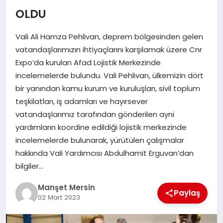
GÜNDEM
OLDU
Vali Ali Hamza Pehlivan, deprem bölgesinden gelen
KÜLTÜR SANAT
vatandaşlarımızın ihtiyaçlarını karşılamak üzere Cnr
Expo’da kurulan Afad Lojistik Merkezinde
incelemelerde bulundu. Vali Pehlivan, ülkemizin dört
MAGAZİN
bir yanından kamu kurum ve kuruluşları, sivil toplum
teşkilatları, iş adamları ve hayırsever
vatandaşlarımız tarafından gönderilen ayni
SAĞLIK
yardımların koordine edildiği lojistik merkezinde
incelemelerde bulunarak, yürütülen çalışmalar
hakkında Vali Yardımcısı Abdulhamit Erguvan’dan
SİYASET
bilgiler…
Manşet Mersin
Paylaş
SPOR
02 Mart 2023