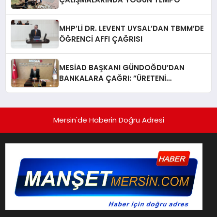
MHP’Lİ DR. LEVENT UYSAL’DAN TBMM’DE
ÖĞRENCİ AFFI ÇAĞRISI
MESİAD BAŞKANI GÜNDOĞDU’DAN
BANKALARA ÇAĞRI: ​”ÜRETENİ
YAŞATMAK, TÜRKİYE EKONOMİSİNİ
YAŞATMAKTIR”
Mersin'de Haberin Doğru Adresi