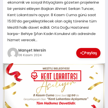
ekonomik ve sosyal ihtiyaçlarını gözeten projelerine
GÜNDEM
bir yenisini ekleyen Başkan Ahmet Serkan Tuncer,
Kent Lokantası’nı açıyor. 8 Kasım Cuma günü saat
15:00’da gerçekleştirilecek olan açılış törenine tüm
KÜLTÜR SANAT
Mezitli halkı davet edildi. Orta Doğu Hastanesi
karşısı- Behiye Şıfan Kadın Konukevi altı adresinde
hizmet verecek…
MAGAZİN
Manşet Mersin
Paylaş
06 Kasım 2024
SAĞLIK
SİYASET
SPOR