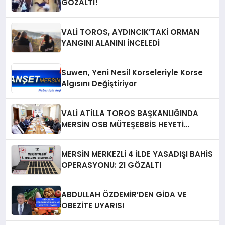
GÖZALTI!
VALİ TOROS, AYDINCIK’TAKİ ORMAN
YANGINI ALANINI İNCELEDİ
Suwen, Yeni Nesil Korseleriyle Korse
Algısını Değiştiriyor
VALİ ATİLLA TOROS BAŞKANLIĞINDA
MERSİN OSB MÜTEŞEBBİS HEYETİ
TOPLANDI
MERSİN MERKEZLİ 4 İLDE YASADIŞI BAHİS
OPERASYONU: 21 GÖZALTI
ABDULLAH ÖZDEMİR’DEN GİDA VE
OBEZİTE UYARISI