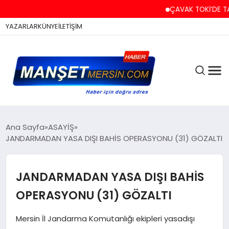
ÇAVAK TOKİ’DE TAPU 
YAZARLAR
KÜNYE
İLETİŞİM
ASAYİŞ
Ana Sayfa
ASAYİŞ
JANDARMADAN YASA DIŞI BAHİS OPERASYONU (31) GÖZALTI
EĞİTİM
JANDARMADAN YASA DIŞI BAHİS
OPERASYONU (31) GÖZALTI
EKONOMİ
Mersin İl Jandarma Komutanlığı ekipleri yasadışı