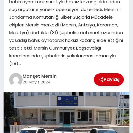
bahis oynatmak suretiyle haksız kazanç elde eden
GÜNDEM
suç örgütüne yönelik operasyon düzenledi. Mersin İl
Jandarma Komutanlığı Siber Suçlarla Mücadele
ekipleri Mersin merkezli (Mersin, Antalya, Karaman,
KÜLTÜR SANAT
Malatya) dört ilde (31) şüphelinin internet üzerinden
yasadışı bahis oynatarak haksız kazanç elde ettiğini
tespit etti. Mersin Cumhuriyet Başsavcılığı
MAGAZİN
koordinesinde şüphelilerin yakalanması amacıyla
(28)…
SAĞLIK
Manşet Mersin
Paylaş
26 Mayıs 2024
SİYASET
SPOR