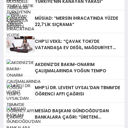
TÜRKİYE’NİN KANAYAN YARASI”
MÜSİAD: “MERSİN İHRACATINDA YÜZDE
22,7’LİK SIÇRAMA”
CHP’Lİ VEKİL: “ÇAVAK TOKİ’DE
VATANDAŞA EV DEĞİL, MAĞDURİYET
TESLİM EDİLİYOR”
AKDENİZ’DE BAKIM-ONARIM
ÇALIŞMALARINDA YOĞUN TEMPO
MHP’Lİ DR. LEVENT UYSAL’DAN TBMM’DE
ÖĞRENCİ AFFI ÇAĞRISI
MESİAD BAŞKANI GÜNDOĞDU’DAN
BANKALARA ÇAĞRI: ​”ÜRETENİ
YAŞATMAK, TÜRKİYE EKONOMİSİNİ