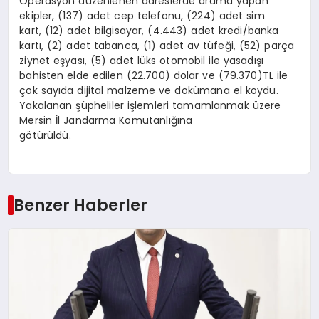
Operasyon düzenlenen adreslerde arama yapan
ekipler, (137) adet cep telefonu, (224) adet sim
kart, (12) adet bilgisayar, (4.443) adet kredi/banka
kartı, (2) adet tabanca, (1) adet av tüfeği, (52) parça
ziynet eşyası, (5) adet lüks otomobil ile yasadışı
bahisten elde edilen (22.700) dolar ve (79.370)TL ile
çok sayıda dijital malzeme ve dokümana el koydu.
Yakalanan şüpheliler işlemleri tamamlanmak üzere
Mersin İl Jandarma Komutanlığına
götürüldü.
Benzer Haberler