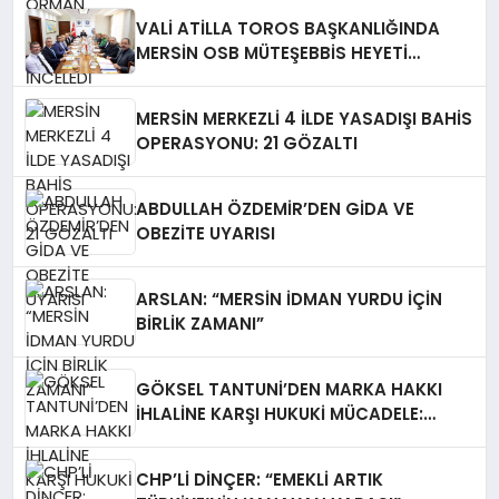
VALİ ATİLLA TOROS BAŞKANLIĞINDA
MERSİN OSB MÜTEŞEBBİS HEYETİ
TOPLANDI
MERSİN MERKEZLİ 4 İLDE YASADIŞI BAHİS
OPERASYONU: 21 GÖZALTI
ABDULLAH ÖZDEMİR’DEN GİDA VE
OBEZİTE UYARISI
ARSLAN: “MERSİN İDMAN YURDU İÇİN
BİRLİK ZAMANI”
GÖKSEL TANTUNİ’DEN MARKA HAKKI
İHLALİNE KARŞI HUKUKİ MÜCADELE:
TABELALAR YARGI KARARIYLA İNDİRİLDİ
CHP’Lİ DİNÇER: “EMEKLİ ARTIK