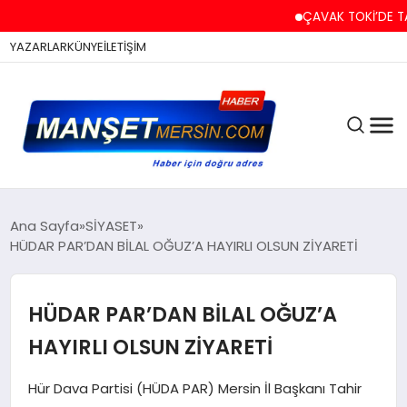
ÇAVAK TOKİ’DE TAPU V
YAZARLAR
KÜNYE
İLETİŞİM
ASAYİŞ
Ana Sayfa
SİYASET
HÜDAR PAR’DAN BİLAL OĞUZ’A HAYIRLI OLSUN ZİYARETİ
EĞİTİM
HÜDAR PAR’DAN BİLAL OĞUZ’A
HAYIRLI OLSUN ZİYARETİ
EKONOMİ
Hür Dava Partisi (HÜDA PAR) Mersin İl Başkanı Tahir