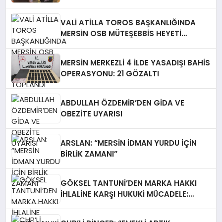
VALİ ATİLLA TOROS BAŞKANLIĞINDA
MERSİN OSB MÜTEŞEBBİS HEYETİ
TOPLANDI
MERSİN MERKEZLİ 4 İLDE YASADIŞI BAHİS
OPERASYONU: 21 GÖZALTI
ABDULLAH ÖZDEMİR’DEN GİDA VE
OBEZİTE UYARISI
ARSLAN: “MERSİN İDMAN YURDU İÇİN
BİRLİK ZAMANI”
GÖKSEL TANTUNİ’DEN MARKA HAKKI
İHLALİNE KARŞI HUKUKİ MÜCADELE:
TABELALAR YARGI KARARIYLA İNDİRİLDİ