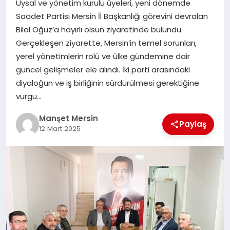
Uysal ve yönetim kurulu üyeleri, yeni dönemde
GÜNDEM
Saadet Partisi Mersin İl Başkanlığı görevini devralan
Bilal Oğuz’a hayırlı olsun ziyaretinde bulundu.
Gerçekleşen ziyarette, Mersin’in temel sorunları,
KÜLTÜR SANAT
yerel yönetimlerin rolü ve ülke gündemine dair
güncel gelişmeler ele alındı. İki parti arasındaki
diyaloğun ve iş birliğinin sürdürülmesi gerektiğine
MAGAZİN
vurgu…
Manşet Mersin
Paylaş
SAĞLIK
12 Mart 2025
SİYASET
SPOR