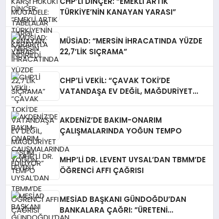
CHP’Lİ DİNÇER: “EMEKLİ ARTIK
TÜRKİYE’NİN KANAYAN YARASI”
MÜSİAD: “MERSİN İHRACATINDA YÜZDE
22,7’LİK SIÇRAMA”
CHP’Lİ VEKİL: “ÇAVAK TOKİ’DE
VATANDAŞA EV DEĞİL, MAĞDURİYET
TESLİM EDİLİYOR”
AKDENİZ’DE BAKIM-ONARIM
ÇALIŞMALARINDA YOĞUN TEMPO
MHP’Lİ DR. LEVENT UYSAL’DAN TBMM’DE
ÖĞRENCİ AFFI ÇAĞRISI
MESİAD BAŞKANI GÜNDOĞDU’DAN
BANKALARA ÇAĞRI: ​”ÜRETENİ