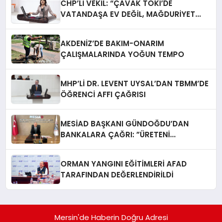
CHP’Lİ VEKİL: “ÇAVAK TOKİ’DE
VATANDAŞA EV DEĞİL, MAĞDURİYET
TESLİM EDİLİYOR”
AKDENİZ’DE BAKIM-ONARIM
ÇALIŞMALARINDA YOĞUN TEMPO
MHP’Lİ DR. LEVENT UYSAL’DAN TBMM’DE
ÖĞRENCİ AFFI ÇAĞRISI
MESİAD BAŞKANI GÜNDOĞDU’DAN
BANKALARA ÇAĞRI: ​”ÜRETENİ
YAŞATMAK, TÜRKİYE EKONOMİSİNİ
YAŞATMAKTIR”
ORMAN YANGINI EĞİTİMLERİ AFAD
TARAFINDAN DEĞERLENDİRİLDİ
Mersin'de Haberin Doğru Adresi