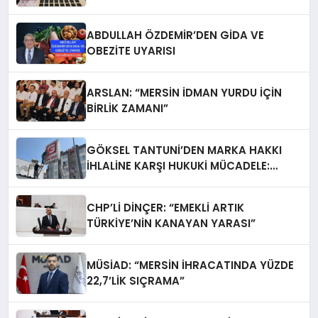
ABDULLAH ÖZDEMİR’DEN GİDA VE
OBEZİTE UYARISI
ARSLAN: “MERSİN İDMAN YURDU İÇİN
BİRLİK ZAMANI”
GÖKSEL TANTUNİ’DEN MARKA HAKKI
İHLALİNE KARŞI HUKUKİ MÜCADELE:
TABELALAR YARGI KARARIYLA İNDİRİLDİ
CHP’Lİ DİNÇER: “EMEKLİ ARTIK
TÜRKİYE’NİN KANAYAN YARASI”
MÜSİAD: “MERSİN İHRACATINDA YÜZDE
22,7’LİK SIÇRAMA”