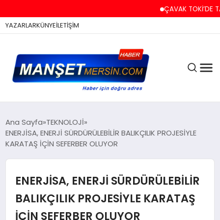
ÇAVAK TOKİ’DE TAPU VE
YAZARLAR
KÜNYE
İLETİŞİM
ASAYİŞ
Ana Sayfa
TEKNOLOJİ
ENERJİSA, ENERJİ SÜRDÜRÜLEBİLİR BALIKÇILIK PROJESİYLE
KARATAŞ İÇİN SEFERBER OLUYOR
EĞİTİM
ENERJİSA, ENERJİ SÜRDÜRÜLEBİLİR
EKONOMİ
BALIKÇILIK PROJESİYLE KARATAŞ
İÇİN SEFERBER OLUYOR