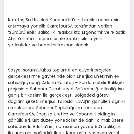
Karataş Su Ürünleri Kooperatifi’nin teknik kapasitesini
artırmaya yönelik CarrefourSA tarafından verilen
‘Sürdürülebilir Balıkçılık’, ‘Balıkçılıkta Ergonomi’ ve ‘Plastik
Atık Yönetimi’ eğitimleri ile katılımcılara yeni
yetkinlikler ve beceriler kazandırılacak.
Sosyal sorumlulukta topluma en duyarlı projeleri
gerçekleştirme gayretinde olan Enerjisa Enerji’nin ev
sahipliği yaptığı Adana Karataş – Sürdürülebilir Balıkçılık
projesinin Sabancı Cumhuriyet Seferberliği etkinliği ise
geniş bir katılım ile gerçekleşti. Bölgedeki görevli
dağıtım şirketi Enerjisa Toroslar EDAŞ’ın gönülleri ağırlıklı
olmak üzere Sabancı Topluluğu’nu temsilen
CarrefourSA, Enerjisa Üretim ve Sabancı Holding’in
gönüllüleri, üst düzey yöneticiler de dahil olmak üzere
sahadaydı. Adana’nın, nüfusunun yüzde 90’ı balıkçılık
ile geçimini sağladığı ilçesi Karataş’ta yaşayan yerel