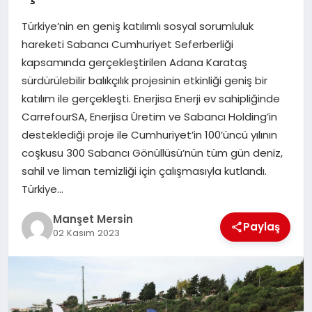
GÜNDEM
Türkiye’nin en geniş katılımlı sosyal sorumluluk
hareketi Sabancı Cumhuriyet Seferberliği
kapsamında gerçekleştirilen Adana Karataş
KÜLTÜR SANAT
sürdürülebilir balıkçılık projesinin etkinliği geniş bir
katılım ile gerçekleşti. Enerjisa Enerji ev sahipliğinde
CarrefourSA, Enerjisa Üretim ve Sabancı Holding’in
MAGAZİN
desteklediği proje ile Cumhuriyet’in 100’üncü yılının
coşkusu 300 Sabancı Gönüllüsü’nün tüm gün deniz,
SAĞLIK
sahil ve liman temizliği için çalışmasıyla kutlandı.
Türkiye…
Manşet Mersin
SİYASET
Paylaş
02 Kasım 2023
SPOR