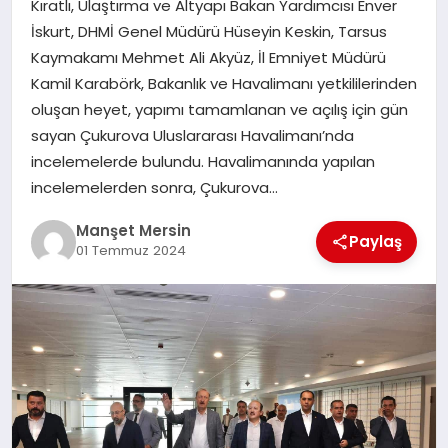
Kıratlı, Ulaştırma ve Altyapı Bakan Yardımcısı Enver
GÜNDEM
İskurt, DHMİ Genel Müdürü Hüseyin Keskin, Tarsus
Kaymakamı Mehmet Ali Akyüz, İl Emniyet Müdürü
Kamil Karabörk, Bakanlık ve Havalimanı yetkililerinden
KÜLTÜR SANAT
oluşan heyet, yapımı tamamlanan ve açılış için gün
sayan Çukurova Uluslararası Havalimanı’nda
incelemelerde bulundu. Havalimanında yapılan
MAGAZİN
incelemelerden sonra, Çukurova…
Manşet Mersin
Paylaş
SAĞLIK
01 Temmuz 2024
SİYASET
SPOR