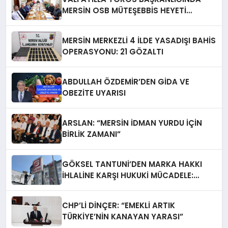
MERSİN OSB MÜTEŞEBBİS HEYETİ
TOPLANDI
MERSİN MERKEZLİ 4 İLDE YASADIŞI BAHİS
OPERASYONU: 21 GÖZALTI
ABDULLAH ÖZDEMİR’DEN GİDA VE
OBEZİTE UYARISI
ARSLAN: “MERSİN İDMAN YURDU İÇİN
BİRLİK ZAMANI”
GÖKSEL TANTUNİ’DEN MARKA HAKKI
İHLALİNE KARŞI HUKUKİ MÜCADELE:
TABELALAR YARGI KARARIYLA İNDİRİLDİ
CHP’Lİ DİNÇER: “EMEKLİ ARTIK
TÜRKİYE’NİN KANAYAN YARASI”