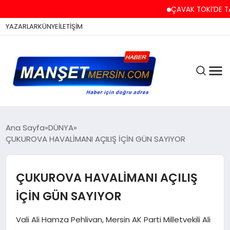
ÇAVAK TOKİ’DE TAPU 
YAZARLAR
KÜNYE
İLETİŞİM
ASAYİŞ
Ana Sayfa
DÜNYA
ÇUKUROVA HAVALİMANI AÇILIŞ İÇİN GÜN SAYIYOR
EĞİTİM
ÇUKUROVA HAVALİMANI AÇILIŞ
İÇİN GÜN SAYIYOR
EKONOMİ
Vali Ali Hamza Pehlivan, Mersin AK Parti Milletvekili Ali