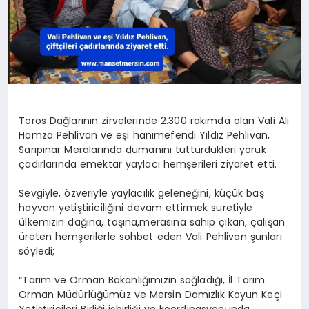
DİĞER
Toros Dağlarının zirvelerinde 2.300 rakımda olan Vali Ali
Hamza Pehlivan ve eşi hanımefendi Yıldız Pehlivan,
Sarıpınar Meralarında dumanını tüttürdükleri yörük
çadırlarında emektar yaylacı hemşerileri ziyaret etti.
Sevgiyle, özveriyle yaylacılık geleneğini, küçük baş
hayvan yetiştiriciliğini devam ettirmek suretiyle
ülkemizin dağına, taşına,merasına sahip çıkan, çalışan
üreten hemşerilerle sohbet eden Vali Pehlivan şunları
söyledi;
“Tarım ve Orman Bakanlığımızın sağladığı, İl Tarım
Orman Müdürlüğümüz ve Mersin Damızlık Koyun Keçi
Yetiştiricileri Birliği işbirliği ve koordinasyonunda