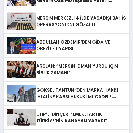
MERSİN OSB MÜTEŞEBBİS HEYETİ
TOPLANDI
MERSİN MERKEZLİ 4 İLDE YASADIŞI BAHİS
OPERASYONU: 21 GÖZALTI
ABDULLAH ÖZDEMİR’DEN GİDA VE
OBEZİTE UYARISI
ARSLAN: “MERSİN İDMAN YURDU İÇİN
BİRLİK ZAMANI”
GÖKSEL TANTUNİ’DEN MARKA HAKKI
İHLALİNE KARŞI HUKUKİ MÜCADELE:
TABELALAR YARGI KARARIYLA İNDİRİLDİ
CHP’Lİ DİNÇER: “EMEKLİ ARTIK
TÜRKİYE’NİN KANAYAN YARASI”