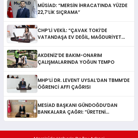
MÜSİAD: “MERSİN İHRACATINDA YÜZDE
22,7’LİK SIÇRAMA”
CHP’Lİ VEKİL: “ÇAVAK TOKİ’DE
VATANDAŞA EV DEĞİL, MAĞDURİYET
TESLİM EDİLİYOR”
AKDENİZ’DE BAKIM-ONARIM
ÇALIŞMALARINDA YOĞUN TEMPO
MHP’Lİ DR. LEVENT UYSAL’DAN TBMM’DE
ÖĞRENCİ AFFI ÇAĞRISI
MESİAD BAŞKANI GÜNDOĞDU’DAN
BANKALARA ÇAĞRI: ​”ÜRETENİ
YAŞATMAK, TÜRKİYE EKONOMİSİNİ
YAŞATMAKTIR”