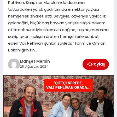
Pehlivan, Sarıpınar Meralarında dumanını
GÜNDEM
tüttürdükleri yörük çadırlarında emektar yaylacı
hemşerileri ziyaret etti. Sevgiyle, özveriyle yaylacılık
geleneğini, küçük baş hayvan yetiştiriciliğini devam
KÜLTÜR SANAT
ettirmek suretiyle ülkemizin dağına, taşına,merasına
sahip çıkan, çalışan üreten hemşerilerle sohbet
eden Vali Pehlivan şunları söyledi; “Tarım ve Orman
MAGAZİN
Bakanlığımızın…
Manşet Mersin
SAĞLIK
Paylaş
25 Ağustos 2024
SİYASET
SPOR