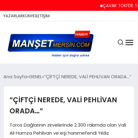
ÇAVAK TOKİ’DE TAPU VE 
YAZARLAR
KÜNYE
İLETİŞİM
ASAYİŞ
Ana Sayfa
GENEL
“ÇİFTÇİ NEREDE, VALİ PEHLİVAN ORADA…”
“ÇİFTÇİ NEREDE, VALİ PEHLİVAN
EĞİTİM
ORADA…”
EKONOMİ
Toros Dağlarının zirvelerinde 2.300 rakımda olan Vali
Ali Hamza Pehlivan ve eşi hanımefendi Yıldız