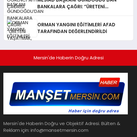
BANKALARA ÇAĞRI: ​”ÜRETENİ
YAŞATMAK, TÜRKİYE EKONOMİSİNİ
YAŞATMAKTIR”
ORMAN YANGINI EĞİTİMLERİ AFAD
TARAFINDAN DEĞERLENDİRİLDİ
Mersin'de Haberin Doğru Adresi
Mersin'de Haberin Doğru ve Objektif Adresi. Bülten &
Reklam için: info@mansetmersin.com