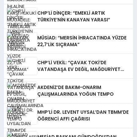
TABELALAR YARGI KARARIYLA İNDİRİLDİ
CHP’Lİ DİNÇER: “EMEKLİ ARTIK
TÜRKİYE’NİN KANAYAN YARASI”
MÜSİAD: “MERSİN İHRACATINDA YÜZDE
22,7’LİK SIÇRAMA”
CHP’Lİ VEKİL: “ÇAVAK TOKİ’DE
VATANDAŞA EV DEĞİL, MAĞDURİYET
TESLİM EDİLİYOR”
AKDENİZ’DE BAKIM-ONARIM
ÇALIŞMALARINDA YOĞUN TEMPO
MHP’Lİ DR. LEVENT UYSAL’DAN TBMM’DE
ÖĞRENCİ AFFI ÇAĞRISI
MESİAD BAŞKANI GÜNDOĞDU’DAN