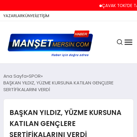
ÇAVAK TOKİ’DE TAPU 
YAZARLAR
KÜNYE
İLETİŞİM
ASAYİŞ
Ana Sayfa
SPOR
BAŞKAN YILDIZ, YÜZME KURSUNA KATILAN GENÇLERE
SERTİFİKALARINI VERDİ
EĞİTİM
BAŞKAN YILDIZ, YÜZME KURSUNA
EKONOMİ
KATILAN GENÇLERE
SERTİFİKALARINI VERDİ