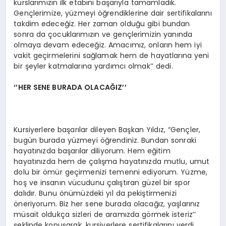
kurslarımızın ilk etabını başarıyla tamamladık.
Gençlerimize, yüzmeyi öğrendiklerine dair sertifikalarını
takdim edeceğiz. Her zaman olduğu gibi bundan
sonra da çocuklarımızın ve gençlerimizin yanında
olmaya devam edeceğiz. Amacımız, onların hem iyi
vakit geçirmelerini sağlamak hem de hayatlarına yeni
bir şeyler katmalarına yardımcı olmak’’ dedi.
‘’HER SENE BURADA OLACAĞIZ’’
Kursiyerlere başarılar dileyen Başkan Yıldız, “Gençler,
bugün burada yüzmeyi öğrendiniz. Bundan sonraki
hayatınızda başarılar diliyorum. Hem eğitim
hayatınızda hem de çalışma hayatınızda mutlu, umut
dolu bir ömür geçirmenizi temenni ediyorum. Yüzme,
hoş ve insanın vücudunu çalıştıran güzel bir spor
dalıdır. Bunu önümüzdeki yıl da pekiştirmenizi
öneriyorum. Biz her sene burada olacağız, yaşlarınız
müsait oldukça sizleri de aramızda görmek isteriz’’
şeklinde konuşarak, kursiyerlere sertifikalarını verdi.