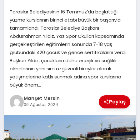
GÜNDEM
Toroslar Belediyesinin 16 Temmuz’da başlattığı
yüzme kurslarının birinci etabı büyük bir başarıyla
tamamlandı. Toroslar Belediye Başkanı
KÜLTÜR SANAT
Abdurrahman Yıldız, Yaz Spor Okulları kapsamında
gerçekleştirilen eğitimlerin sonunda 7-18 yaş
grubundaki 420 çocuk ve gence sertifikalarını verdi.
MAGAZİN
Başkan Yıldız, çocukların daha enerjik ve sağlıklı
olmalarının yanı sıra özgüvenli bireyler olarak
SAĞLIK
yetişmelerine katkı sunmak adına spor kurslarına
büyük önem…
Manşet Mersin
SİYASET
Paylaş
06 Ağustos 2024
SPOR