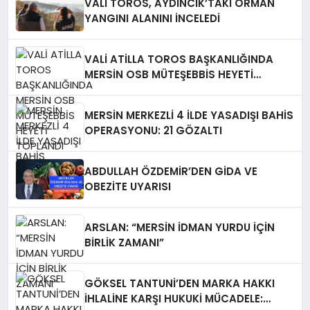
VALİ TOROS, AYDINCIK’TAKİ ORMAN
YANGINI ALANINI İNCELEDİ
VALİ ATİLLA TOROS BAŞKANLIĞINDA
MERSİN OSB MÜTEŞEBBİS HEYETİ
TOPLANDI
MERSİN MERKEZLİ 4 İLDE YASADIŞI BAHİS
OPERASYONU: 21 GÖZALTI
ABDULLAH ÖZDEMİR’DEN GİDA VE
OBEZİTE UYARISI
ARSLAN: “MERSİN İDMAN YURDU İÇİN
BİRLİK ZAMANI”
GÖKSEL TANTUNİ’DEN MARKA HAKKI
İHLALİNE KARŞI HUKUKİ MÜCADELE: